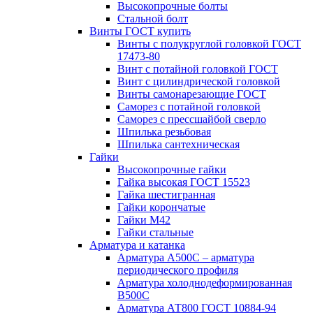
Высокопрочные болты
Стальной болт
Винты ГОСТ купить
Винты с полукруглой головкой ГОСТ
17473-80
Винт с потайной головкой ГОСТ
Винт с цилиндрической головкой
Винты самонарезающие ГОСТ
Саморез с потайной головкой
Саморез с прессшайбой сверло
Шпилька резьбовая
Шпилька сантехническая
Гайки
Высокопрочные гайки
Гайка высокая ГОСТ 15523
Гайка шестигранная
Гайки корончатые
Гайки М42
Гайки стальные
Арматура и катанка
Арматура А500С – арматура
периодического профиля
Арматура холоднодеформированная
В500С
Арматура АТ800 ГОСТ 10884-94