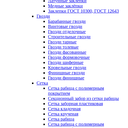
Латунные заклепки
Медные заклёпки
Заклепки ГОСТ 10300, ГОСТ 12643
Гвозди
Барабанные гвозди
Винтовые гвозди
Гвозди отделочные
Строительные гвозди
Гвозди тарные
Гвозди толевые
Гвозди фасованные
Гвозди формовочные
Гвозди шиферные
Кровельные гвозди
Финишные гвозди
Гвозди финишные
Сетка
Сетка рабица с полимерным
покрытием
Секционный забор из сетки рабицы
Сетка заборная пластиковая
Сетка кладочная
Сетка крученая
Сетка рабица
Сетка рабица с полимерным