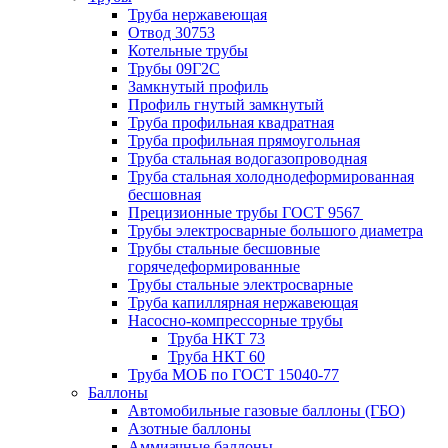
Труба нержавеющая
Отвод 30753
Котельные трубы
Трубы 09Г2С
Замкнутый профиль
Профиль гнутый замкнутый
Труба профильная квадратная
Труба профильная прямоугольная
Труба стальная водогазопроводная
Труба стальная холоднодеформированная
бесшовная
Прецизионные трубы ГОСТ 9567
Трубы электросварные большого диаметра
Трубы стальные бесшовные
горячедеформированные
Трубы стальные электросварные
Труба капиллярная нержавеющая
Насосно-компрессорные трубы
Труба НКТ 73
Труба НКТ 60
Труба МОБ по ГОСТ 15040-77
Баллоны
Автомобильные газовые баллоны (ГБО)
Азотные баллоны
Аммиачные баллоны