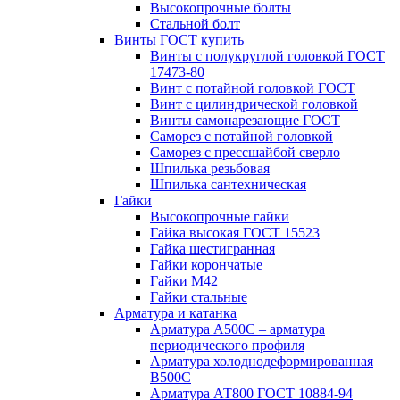
Высокопрочные болты
Стальной болт
Винты ГОСТ купить
Винты с полукруглой головкой ГОСТ
17473-80
Винт с потайной головкой ГОСТ
Винт с цилиндрической головкой
Винты самонарезающие ГОСТ
Саморез с потайной головкой
Саморез с прессшайбой сверло
Шпилька резьбовая
Шпилька сантехническая
Гайки
Высокопрочные гайки
Гайка высокая ГОСТ 15523
Гайка шестигранная
Гайки корончатые
Гайки М42
Гайки стальные
Арматура и катанка
Арматура А500С – арматура
периодического профиля
Арматура холоднодеформированная
В500С
Арматура АТ800 ГОСТ 10884-94