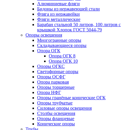
Алюминиевые фляги
Бидоны из нержавеющей стали
Фляга из нержавейки
Фляги металлические
Барабан стальной 50 литров, 100 литров с
крышкой Хлопок ГОСТ 5044-79
Опоры освещения
Многогранные опоры
Складывающиеся опоры
Опора ОГК
Опора ОГК 8
Опора ОГК 10
Опоры ОГКС
Светофорные опоры
Опоры ОСФГ
Опора парковая
Опоры торшерные
Опора НФГ
Опоры гранёные конические ОГК
Опоры трубчатые
Силовые опоры освещения
Столбы освещения
Опоры фланцевые
Конические опоры
Трубы