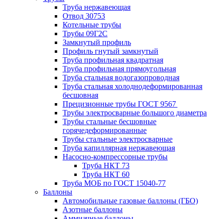
Труба нержавеющая
Отвод 30753
Котельные трубы
Трубы 09Г2С
Замкнутый профиль
Профиль гнутый замкнутый
Труба профильная квадратная
Труба профильная прямоугольная
Труба стальная водогазопроводная
Труба стальная холоднодеформированная
бесшовная
Прецизионные трубы ГОСТ 9567
Трубы электросварные большого диаметра
Трубы стальные бесшовные
горячедеформированные
Трубы стальные электросварные
Труба капиллярная нержавеющая
Насосно-компрессорные трубы
Труба НКТ 73
Труба НКТ 60
Труба МОБ по ГОСТ 15040-77
Баллоны
Автомобильные газовые баллоны (ГБО)
Азотные баллоны
Аммиачные баллоны