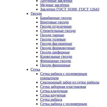
Латунные заклепки
Медные заклёпки
Заклепки ГОСТ 10300, ГОСТ 12643
Гвозди
Барабанные гвозди
Винтовые гвозди
Гвозди отделочные
Строительные гвозди
Гвозди тарные
Гвозди толевые
Гвозди фасованные
Гвозди формовочные
Гвозди шиферные
Кровельные гвозди
Финишные гвозди
Гвозди финишные
Сетка
Сетка рабица с полимерным
покрытием
Секционный забор из сетки рабицы
Сетка заборная пластиковая
Сетка кладочная
Сетка крученая
Сетка рабица
Сетка рабица с полимерным