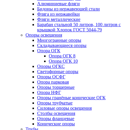
Алюминиевые фляги
Бидоны из нержавеющей стали
Фляга из нержавейки
Фляги металлические
Барабан стальной 50 литров, 100 литров с
крышкой Хлопок ГОСТ 5044-79
Опоры освещения
Многогранные опоры
Складывающиеся опоры
Опора ОГК
Опора ОГК 8
Опора ОГК 10
Опоры ОГКС
Светофорные опоры
Опоры ОСФГ
Опора парковая
Опоры торшерные
Опора НФГ
Опоры гранёные конические ОГК
Опоры трубчатые
Силовые опоры освещения
Столбы освещения
Опоры фланцевые
Конические опоры
Трубы