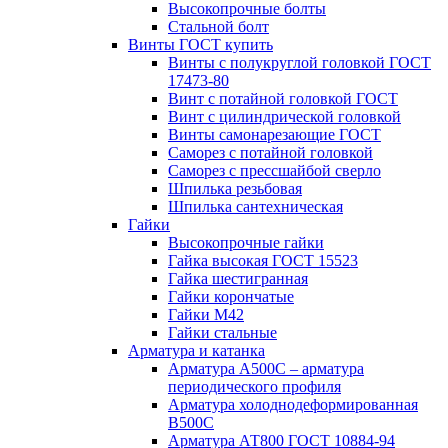
Высокопрочные болты
Стальной болт
Винты ГОСТ купить
Винты с полукруглой головкой ГОСТ
17473-80
Винт с потайной головкой ГОСТ
Винт с цилиндрической головкой
Винты самонарезающие ГОСТ
Саморез с потайной головкой
Саморез с прессшайбой сверло
Шпилька резьбовая
Шпилька сантехническая
Гайки
Высокопрочные гайки
Гайка высокая ГОСТ 15523
Гайка шестигранная
Гайки корончатые
Гайки М42
Гайки стальные
Арматура и катанка
Арматура А500С – арматура
периодического профиля
Арматура холоднодеформированная
В500С
Арматура АТ800 ГОСТ 10884-94