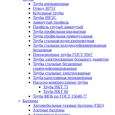
Труба нержавеющая
Отвод 30753
Котельные трубы
Трубы 09Г2С
Замкнутый профиль
Профиль гнутый замкнутый
Труба профильная квадратная
Труба профильная прямоугольная
Труба стальная водогазопроводная
Труба стальная холоднодеформированная
бесшовная
Прецизионные трубы ГОСТ 9567
Трубы электросварные большого диаметра
Трубы стальные бесшовные
горячедеформированные
Трубы стальные электросварные
Труба капиллярная нержавеющая
Насосно-компрессорные трубы
Труба НКТ 73
Труба НКТ 60
Труба МОБ по ГОСТ 15040-77
Баллоны
Автомобильные газовые баллоны (ГБО)
Азотные баллоны
Аммиачные баллоны