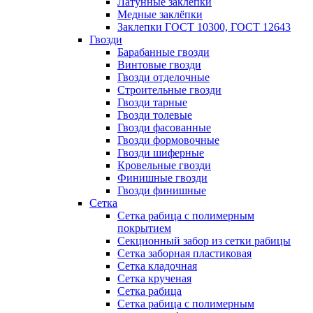
Латунные заклепки
Медные заклёпки
Заклепки ГОСТ 10300, ГОСТ 12643
Гвозди
Барабанные гвозди
Винтовые гвозди
Гвозди отделочные
Строительные гвозди
Гвозди тарные
Гвозди толевые
Гвозди фасованные
Гвозди формовочные
Гвозди шиферные
Кровельные гвозди
Финишные гвозди
Гвозди финишные
Сетка
Сетка рабица с полимерным
покрытием
Секционный забор из сетки рабицы
Сетка заборная пластиковая
Сетка кладочная
Сетка крученая
Сетка рабица
Сетка рабица с полимерным