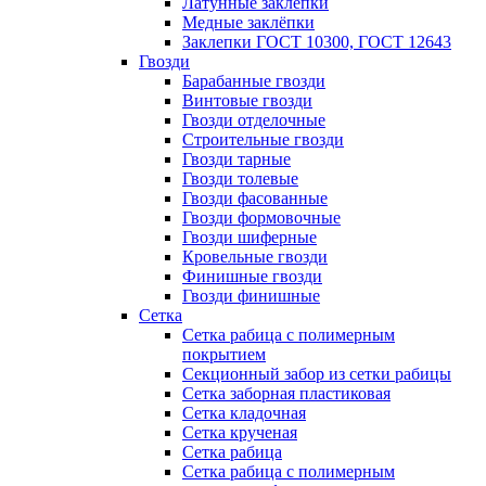
Латунные заклепки
Медные заклёпки
Заклепки ГОСТ 10300, ГОСТ 12643
Гвозди
Барабанные гвозди
Винтовые гвозди
Гвозди отделочные
Строительные гвозди
Гвозди тарные
Гвозди толевые
Гвозди фасованные
Гвозди формовочные
Гвозди шиферные
Кровельные гвозди
Финишные гвозди
Гвозди финишные
Сетка
Сетка рабица с полимерным
покрытием
Секционный забор из сетки рабицы
Сетка заборная пластиковая
Сетка кладочная
Сетка крученая
Сетка рабица
Сетка рабица с полимерным