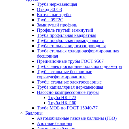
Труба нержавеющая
Отвод 30753
Котельные трубы
Трубы 09Г2С
Замкнутый профиль
Профиль гнутый замкнутый
Труба профильная квадратная
Труба профильная прямоугольная
Труба стальная водогазопроводная
Труба стальная холоднодеформированная
бесшовная
Прецизионные трубы ГОСТ 9567
Трубы электросварные большого диаметра
Трубы стальные бесшовные
горячедеформированные
Трубы стальные электросварные
Труба капиллярная нержавеющая
Насосно-компрессорные трубы
Труба НКТ 73
Труба НКТ 60
Труба МОБ по ГОСТ 15040-77
Баллоны
Автомобильные газовые баллоны (ГБО)
Азотные баллоны
Аммиачные баллоны