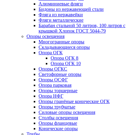
Алюминиевые фляги
Бидоны из нержавеющей стали
Фляга из нержавейки
Фляги металлические
Барабан стальной 50 литров, 100 литров с
крышкой Хлопок ГОСТ 5044-79
Опоры освещения
Многогранные опоры
Складывающиеся опоры
Опора ОГК
Опора ОГК 8
Опора ОГК 10
Опоры ОГКС
Светофорные опоры
Опоры ОСФГ
Опора парковая
Опоры торшерные
Опора НФГ
Опоры гранёные конические ОГК
Опоры трубчатые
Силовые опоры освещения
Столбы освещения
Опоры фланцевые
Конические опоры
Трубы