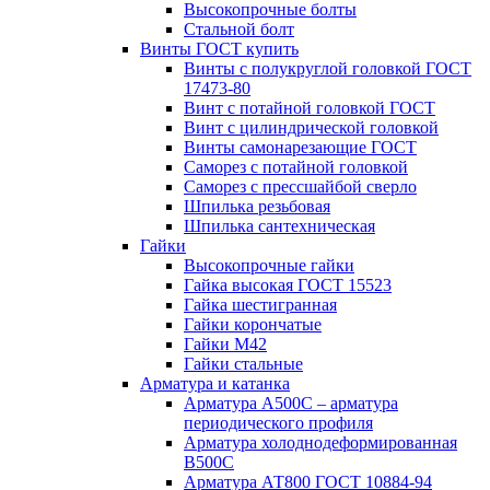
Высокопрочные болты
Стальной болт
Винты ГОСТ купить
Винты с полукруглой головкой ГОСТ
17473-80
Винт с потайной головкой ГОСТ
Винт с цилиндрической головкой
Винты самонарезающие ГОСТ
Саморез с потайной головкой
Саморез с прессшайбой сверло
Шпилька резьбовая
Шпилька сантехническая
Гайки
Высокопрочные гайки
Гайка высокая ГОСТ 15523
Гайка шестигранная
Гайки корончатые
Гайки М42
Гайки стальные
Арматура и катанка
Арматура А500С – арматура
периодического профиля
Арматура холоднодеформированная
В500С
Арматура АТ800 ГОСТ 10884-94