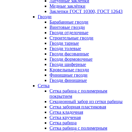
Латунные заклепки
Медные заклёпки
Заклепки ГОСТ 10300, ГОСТ 12643
Гвозди
Барабанные гвозди
Винтовые гвозди
Гвозди отделочные
Строительные гвозди
Гвозди тарные
Гвозди толевые
Гвозди фасованные
Гвозди формовочные
Гвозди шиферные
Кровельные гвозди
Финишные гвозди
Гвозди финишные
Сетка
Сетка рабица с полимерным
покрытием
Секционный забор из сетки рабицы
Сетка заборная пластиковая
Сетка кладочная
Сетка крученая
Сетка рабица
Сетка рабица с полимерным