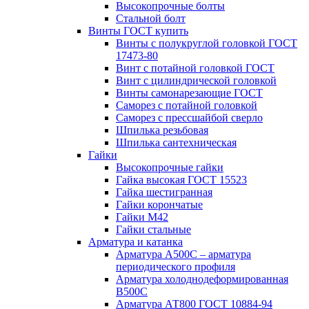
Высокопрочные болты
Стальной болт
Винты ГОСТ купить
Винты с полукруглой головкой ГОСТ
17473-80
Винт с потайной головкой ГОСТ
Винт с цилиндрической головкой
Винты самонарезающие ГОСТ
Саморез с потайной головкой
Саморез с прессшайбой сверло
Шпилька резьбовая
Шпилька сантехническая
Гайки
Высокопрочные гайки
Гайка высокая ГОСТ 15523
Гайка шестигранная
Гайки корончатые
Гайки М42
Гайки стальные
Арматура и катанка
Арматура А500С – арматура
периодического профиля
Арматура холоднодеформированная
В500С
Арматура АТ800 ГОСТ 10884-94