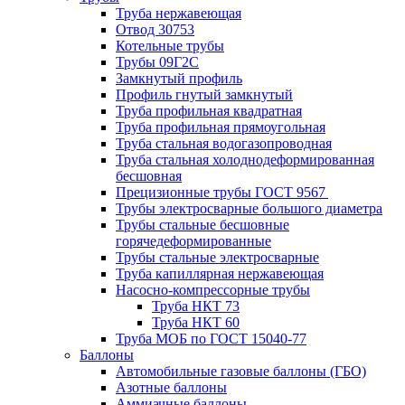
Труба нержавеющая
Отвод 30753
Котельные трубы
Трубы 09Г2С
Замкнутый профиль
Профиль гнутый замкнутый
Труба профильная квадратная
Труба профильная прямоугольная
Труба стальная водогазопроводная
Труба стальная холоднодеформированная
бесшовная
Прецизионные трубы ГОСТ 9567
Трубы электросварные большого диаметра
Трубы стальные бесшовные
горячедеформированные
Трубы стальные электросварные
Труба капиллярная нержавеющая
Насосно-компрессорные трубы
Труба НКТ 73
Труба НКТ 60
Труба МОБ по ГОСТ 15040-77
Баллоны
Автомобильные газовые баллоны (ГБО)
Азотные баллоны
Аммиачные баллоны