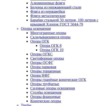
Алюминиевые фляги
Бидоны из нержавеющей стали
Фляга из нержавейки
Фляги металлические
Барабан стальной 50 литров, 100 литров с
крышкой Хлопок ГОСТ 5044-79
Опоры освещения
Многогранные опоры
Складывающиеся опоры
Опора ОГК
Опора ОГК 8
Опора ОГК 10
Опоры ОГКС
Светофорные опоры
Опоры ОСФГ
Опора парковая
Опоры торшерные
Опора НФГ
Опоры гранёные конические ОГК
Опоры трубчатые
Силовые опоры освещения
Столбы освещения
Опоры фланцевые
Конические опоры
Трубы