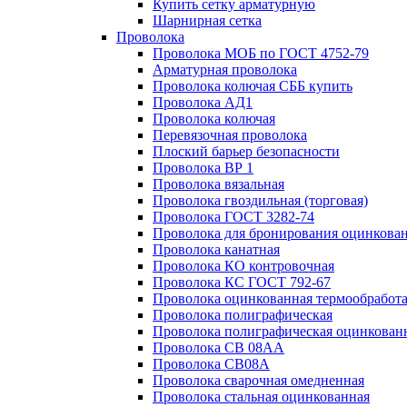
Купить сетку арматурную
Шарнирная сетка
Проволока
Проволока МОБ по ГОСТ 4752-79
Арматурная проволока
Проволока колючая СББ купить
Проволока АД1
Проволока колючая
Перевязочная проволока
Плоский барьер безопасности
Проволока ВР 1
Проволока вязальная
Проволока гвоздильная (торговая)
Проволока ГОСТ 3282-74
Проволока для бронирования оцинкова
Проволока канатная
Проволока КО контровочная
Проволока КС ГОСТ 792-67
Проволока оцинкованная термообработ
Проволока полиграфическая
Проволока полиграфическая оцинкован
Проволока СВ 08АА
Проволока СВ08А
Проволока сварочная омедненная
Проволока стальная оцинкованная