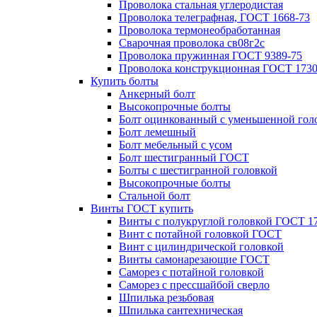
Проволока стальная углеродистая
Проволока телеграфная, ГОСТ 1668-73
Проволока термонеобработанная
Сварочная проволока св08г2с
Проволока пружинная ГОСТ 9389-75
Проволока конструкционная ГОСТ 1730
Купить болты
Анкерный болт
Высокопрочные болты
Болт оцинкованный с уменьшенной гол
Болт лемешный
Болт мебельный с усом
Болт шестигранный ГОСТ
Болты с шестигранной головкой
Высокопрочные болты
Стальной болт
Винты ГОСТ купить
Винты с полукруглой головкой ГОСТ 1
Винт с потайной головкой ГОСТ
Винт с цилиндрической головкой
Винты самонарезающие ГОСТ
Саморез с потайной головкой
Саморез с прессшайбой сверло
Шпилька резьбовая
Шпилька сантехническая