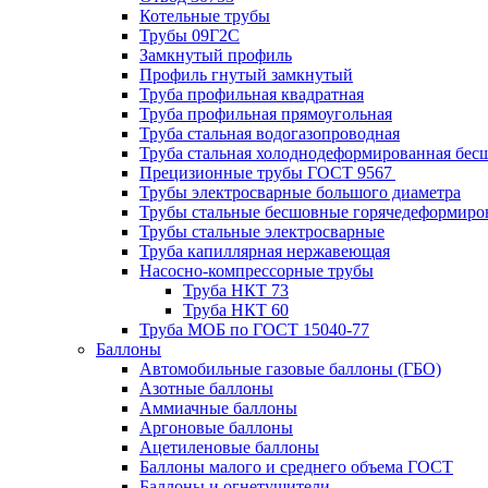
Котельные трубы
Трубы 09Г2С
Замкнутый профиль
Профиль гнутый замкнутый
Труба профильная квадратная
Труба профильная прямоугольная
Труба стальная водогазопроводная
Труба стальная холоднодеформированная бес
Прецизионные трубы ГОСТ 9567
Трубы электросварные большого диаметра
Трубы стальные бесшовные горячедеформиро
Трубы стальные электросварные
Труба капиллярная нержавеющая
Насосно-компрессорные трубы
Труба НКТ 73
Труба НКТ 60
Труба МОБ по ГОСТ 15040-77
Баллоны
Автомобильные газовые баллоны (ГБО)
Азотные баллоны
Аммиачные баллоны
Аргоновые баллоны
Ацетиленовые баллоны
Баллоны малого и среднего объема ГОСТ
Баллоны и огнетушители