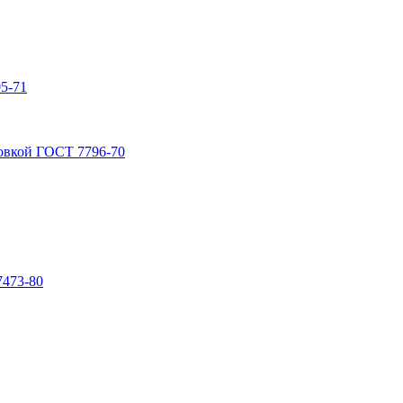
5-71
овкой ГОСТ 7796-70
7473-80