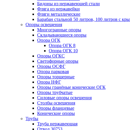
Бидоны из нержавеющей стали
Фляга из нержавейки
Фляги металлические
Барабан стальной 50 литров, 100 литров с к
Опоры освещения
Многогранные опоры
Складывающиеся опоры
Опора ОГК
Опора ОГК 8
Опора ОГК 10
Опоры ОГКС
Светофорные опоры
Опоры ОСФГ
Опора парковая
Опоры торшерные
Опора НФГ
Опоры гранёные конические ОГК
Опоры трубчатые
Силовые опоры освещения
Столбы освещения
Опоры фланцевые
Конические опоры
Трубы
Труба нержавеющая
Отвод 30753