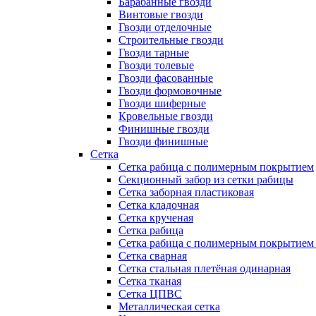
Барабанные гвозди
Винтовые гвозди
Гвозди отделочные
Строительные гвозди
Гвозди тарные
Гвозди толевые
Гвозди фасованные
Гвозди формовочные
Гвозди шиферные
Кровельные гвозди
Финишные гвозди
Гвозди финишные
Сетка
Сетка рабица с полимерным покрытием
Секционный забор из сетки рабицы
Сетка заборная пластиковая
Сетка кладочная
Сетка крученая
Сетка рабица
Сетка рабица с полимерным покрытием
Сетка сварная
Сетка стальная плетёная одинарная
Сетка тканая
Сетка ЦПВС
Металлическая сетка