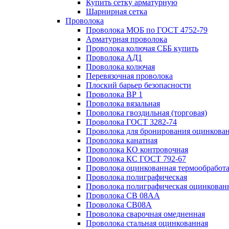
Купить сетку арматурную
Шарнирная сетка
Проволока
Проволока МОБ по ГОСТ 4752-79
Арматурная проволока
Проволока колючая СББ купить
Проволока АД1
Проволока колючая
Перевязочная проволока
Плоский барьер безопасности
Проволока ВР 1
Проволока вязальная
Проволока гвоздильная (торговая)
Проволока ГОСТ 3282-74
Проволока для бронирования оцинкова
Проволока канатная
Проволока КО контровочная
Проволока КС ГОСТ 792-67
Проволока оцинкованная термообработ
Проволока полиграфическая
Проволока полиграфическая оцинкован
Проволока СВ 08АА
Проволока СВ08А
Проволока сварочная омедненная
Проволока стальная оцинкованная