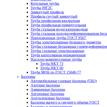
Котельные трубы
Трубы 09Г2С
Замкнутый профиль
Профиль гнутый замкнутый
Труба профильная квадратная
Труба профильная прямоугольная
Труба стальная водогазопроводная
Труба стальная холоднодеформированная бес
Прецизионные трубы ГОСТ 9567
Трубы электросварные большого диаметра
Трубы стальные бесшовные горячедеформиро
Трубы стальные электросварные
Труба капиллярная нержавеющая
Насосно-компрессорные трубы
Труба НКТ 73
Труба НКТ 60
Труба МОБ по ГОСТ 15040-77
Баллоны
Автомобильные газовые баллоны (ГБО)
Азотные баллоны
Аммиачные баллоны
Аргоновые баллоны
Ацетиленовые баллоны
Баллоны малого и среднего объема ГОСТ
Баллоны и огнетушители