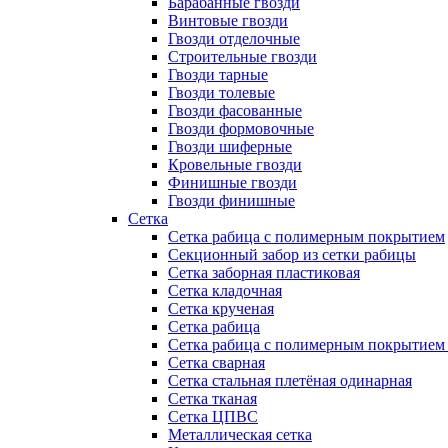
Барабанные гвозди
Винтовые гвозди
Гвозди отделочные
Строительные гвозди
Гвозди тарные
Гвозди толевые
Гвозди фасованные
Гвозди формовочные
Гвозди шиферные
Кровельные гвозди
Финишные гвозди
Гвозди финишные
Сетка
Сетка рабица с полимерным покрытием
Секционный забор из сетки рабицы
Сетка заборная пластиковая
Сетка кладочная
Сетка крученая
Сетка рабица
Сетка рабица с полимерным покрытием
Сетка сварная
Сетка стальная плетёная одинарная
Сетка тканая
Сетка ЦПВС
Металлическая сетка