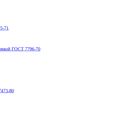
5-71
овкой ГОСТ 7796-70
7473-80