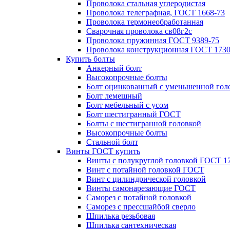
Проволока стальная углеродистая
Проволока телеграфная, ГОСТ 1668-73
Проволока термонеобработанная
Сварочная проволока св08г2с
Проволока пружинная ГОСТ 9389-75
Проволока конструкционная ГОСТ 1730
Купить болты
Анкерный болт
Высокопрочные болты
Болт оцинкованный с уменьшенной гол
Болт лемешный
Болт мебельный с усом
Болт шестигранный ГОСТ
Болты с шестигранной головкой
Высокопрочные болты
Стальной болт
Винты ГОСТ купить
Винты с полукруглой головкой ГОСТ 1
Винт с потайной головкой ГОСТ
Винт с цилиндрической головкой
Винты самонарезающие ГОСТ
Саморез с потайной головкой
Саморез с прессшайбой сверло
Шпилька резьбовая
Шпилька сантехническая