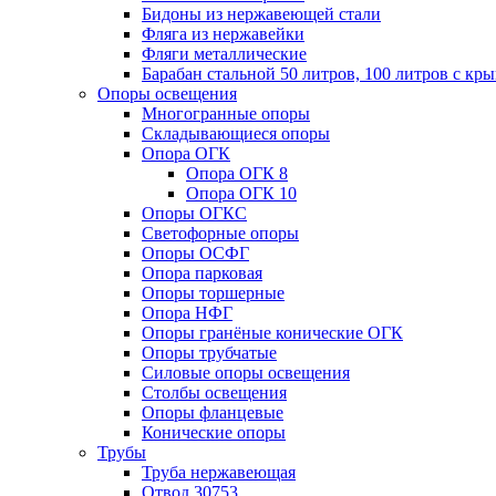
Бидоны из нержавеющей стали
Фляга из нержавейки
Фляги металлические
Барабан стальной 50 литров, 100 литров с к
Опоры освещения
Многогранные опоры
Складывающиеся опоры
Опора ОГК
Опора ОГК 8
Опора ОГК 10
Опоры ОГКС
Светофорные опоры
Опоры ОСФГ
Опора парковая
Опоры торшерные
Опора НФГ
Опоры гранёные конические ОГК
Опоры трубчатые
Силовые опоры освещения
Столбы освещения
Опоры фланцевые
Конические опоры
Трубы
Труба нержавеющая
Отвод 30753