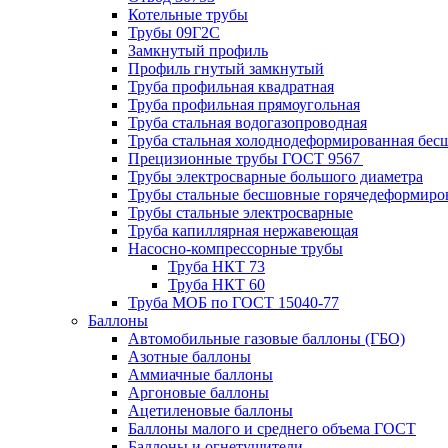
Котельные трубы
Трубы 09Г2С
Замкнутый профиль
Профиль гнутый замкнутый
Труба профильная квадратная
Труба профильная прямоугольная
Труба стальная водогазопроводная
Труба стальная холоднодеформированная бес
Прецизионные трубы ГОСТ 9567
Трубы электросварные большого диаметра
Трубы стальные бесшовные горячедеформиро
Трубы стальные электросварные
Труба капиллярная нержавеющая
Насосно-компрессорные трубы
Труба НКТ 73
Труба НКТ 60
Труба МОБ по ГОСТ 15040-77
Баллоны
Автомобильные газовые баллоны (ГБО)
Азотные баллоны
Аммиачные баллоны
Аргоновые баллоны
Ацетиленовые баллоны
Баллоны малого и среднего объема ГОСТ
Баллоны и огнетушители