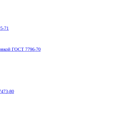
5-71
овкой ГОСТ 7796-70
7473-80