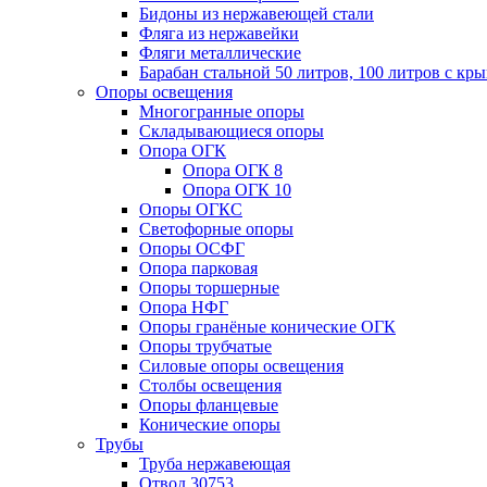
Бидоны из нержавеющей стали
Фляга из нержавейки
Фляги металлические
Барабан стальной 50 литров, 100 литров с к
Опоры освещения
Многогранные опоры
Складывающиеся опоры
Опора ОГК
Опора ОГК 8
Опора ОГК 10
Опоры ОГКС
Светофорные опоры
Опоры ОСФГ
Опора парковая
Опоры торшерные
Опора НФГ
Опоры гранёные конические ОГК
Опоры трубчатые
Силовые опоры освещения
Столбы освещения
Опоры фланцевые
Конические опоры
Трубы
Труба нержавеющая
Отвод 30753