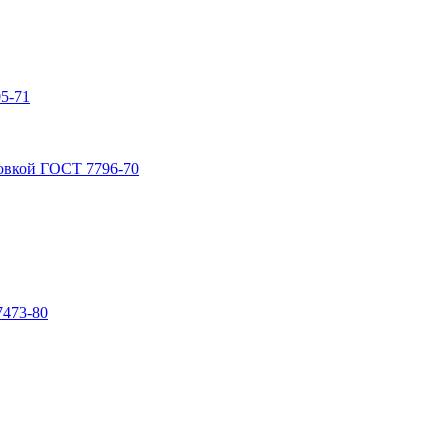
5-71
овкой ГОСТ 7796-70
7473-80