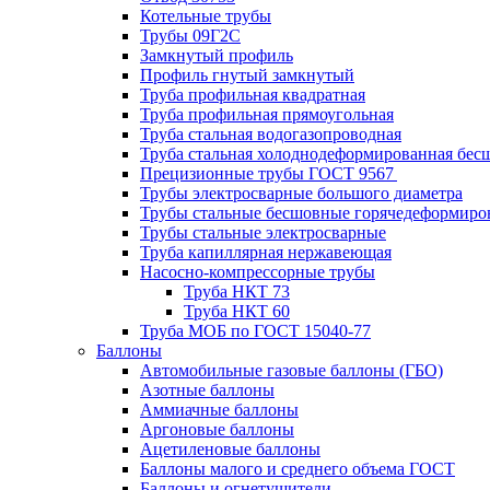
Котельные трубы
Трубы 09Г2С
Замкнутый профиль
Профиль гнутый замкнутый
Труба профильная квадратная
Труба профильная прямоугольная
Труба стальная водогазопроводная
Труба стальная холоднодеформированная бес
Прецизионные трубы ГОСТ 9567
Трубы электросварные большого диаметра
Трубы стальные бесшовные горячедеформиро
Трубы стальные электросварные
Труба капиллярная нержавеющая
Насосно-компрессорные трубы
Труба НКТ 73
Труба НКТ 60
Труба МОБ по ГОСТ 15040-77
Баллоны
Автомобильные газовые баллоны (ГБО)
Азотные баллоны
Аммиачные баллоны
Аргоновые баллоны
Ацетиленовые баллоны
Баллоны малого и среднего объема ГОСТ
Баллоны и огнетушители