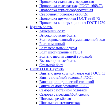
Проволока стальная углеродистая
Проволока телеграфная, ГОСТ 1668-73
Проволока термонеобработанная
Сварочная проволока св08г2с
Проволока пружинная ГОСТ 9389-75
Проволока конструкционная ГОСТ 1730
Купить болты
Анкерный болт
Высокопрочные болты
Болт оцинкованный с уменьшенной гол
Болт лемешный
Болт мебельный с усом
Болт шестигранный ГОСТ
Болты с шестигранной головкой
Высокопрочные болты
Стальной болт
Винты ГОСТ купить
Винты с полукруглой головкой ГОСТ 1
Винт с потайной головкой ГОСТ
Винт с цилиндрической головкой
Винты самонарезающие ГОСТ
Саморез с потайной головкой
Саморез с прессшайбой сверло
Шпилька резьбовая
Шпилька сантехническая