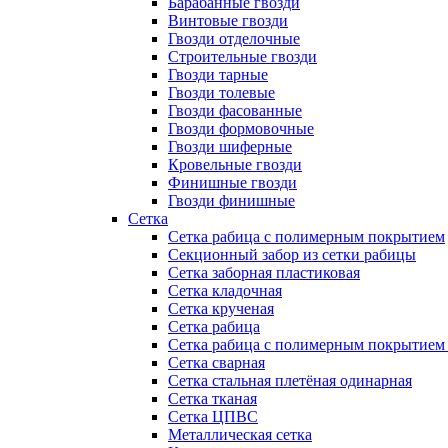
Барабанные гвозди
Винтовые гвозди
Гвозди отделочные
Строительные гвозди
Гвозди тарные
Гвозди толевые
Гвозди фасованные
Гвозди формовочные
Гвозди шиферные
Кровельные гвозди
Финишные гвозди
Гвозди финишные
Сетка
Сетка рабица с полимерным покрытием
Секционный забор из сетки рабицы
Сетка заборная пластиковая
Сетка кладочная
Сетка крученая
Сетка рабица
Сетка рабица с полимерным покрытием
Сетка сварная
Сетка стальная плетёная одинарная
Сетка тканая
Сетка ЦПВС
Металлическая сетка