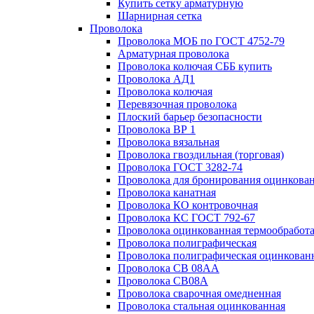
Купить сетку арматурную
Шарнирная сетка
Проволока
Проволока МОБ по ГОСТ 4752-79
Арматурная проволока
Проволока колючая СББ купить
Проволока АД1
Проволока колючая
Перевязочная проволока
Плоский барьер безопасности
Проволока ВР 1
Проволока вязальная
Проволока гвоздильная (торговая)
Проволока ГОСТ 3282-74
Проволока для бронирования оцинкова
Проволока канатная
Проволока КО контровочная
Проволока КС ГОСТ 792-67
Проволока оцинкованная термообработ
Проволока полиграфическая
Проволока полиграфическая оцинкован
Проволока СВ 08АА
Проволока СВ08А
Проволока сварочная омедненная
Проволока стальная оцинкованная