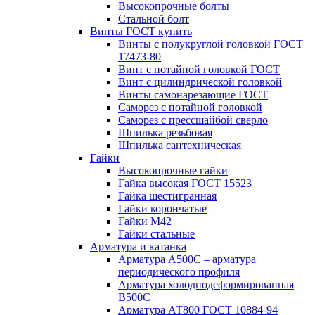
Высокопрочные болты
Стальной болт
Винты ГОСТ купить
Винты с полукруглой головкой ГОСТ
17473-80
Винт с потайной головкой ГОСТ
Винт с цилиндрической головкой
Винты самонарезающие ГОСТ
Саморез с потайной головкой
Саморез с прессшайбой сверло
Шпилька резьбовая
Шпилька сантехническая
Гайки
Высокопрочные гайки
Гайка высокая ГОСТ 15523
Гайка шестигранная
Гайки корончатые
Гайки М42
Гайки стальные
Арматура и катанка
Арматура А500С – арматура
периодического профиля
Арматура холоднодеформированная
В500С
Арматура АТ800 ГОСТ 10884-94