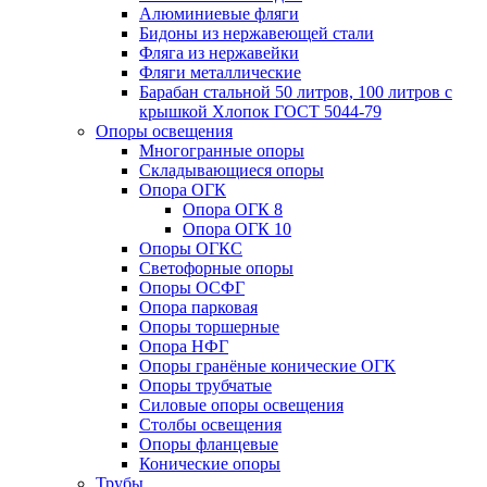
Алюминиевые фляги
Бидоны из нержавеющей стали
Фляга из нержавейки
Фляги металлические
Барабан стальной 50 литров, 100 литров с
крышкой Хлопок ГОСТ 5044-79
Опоры освещения
Многогранные опоры
Складывающиеся опоры
Опора ОГК
Опора ОГК 8
Опора ОГК 10
Опоры ОГКС
Светофорные опоры
Опоры ОСФГ
Опора парковая
Опоры торшерные
Опора НФГ
Опоры гранёные конические ОГК
Опоры трубчатые
Силовые опоры освещения
Столбы освещения
Опоры фланцевые
Конические опоры
Трубы