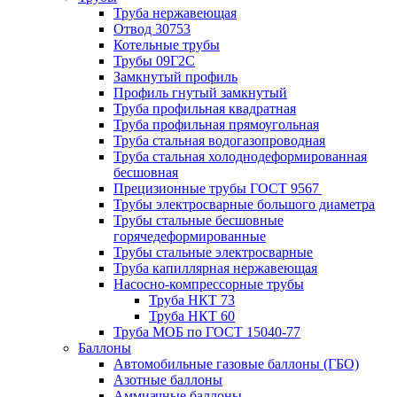
Труба нержавеющая
Отвод 30753
Котельные трубы
Трубы 09Г2С
Замкнутый профиль
Профиль гнутый замкнутый
Труба профильная квадратная
Труба профильная прямоугольная
Труба стальная водогазопроводная
Труба стальная холоднодеформированная
бесшовная
Прецизионные трубы ГОСТ 9567
Трубы электросварные большого диаметра
Трубы стальные бесшовные
горячедеформированные
Трубы стальные электросварные
Труба капиллярная нержавеющая
Насосно-компрессорные трубы
Труба НКТ 73
Труба НКТ 60
Труба МОБ по ГОСТ 15040-77
Баллоны
Автомобильные газовые баллоны (ГБО)
Азотные баллоны
Аммиачные баллоны