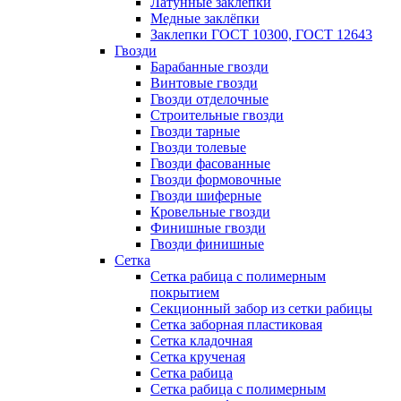
Латунные заклепки
Медные заклёпки
Заклепки ГОСТ 10300, ГОСТ 12643
Гвозди
Барабанные гвозди
Винтовые гвозди
Гвозди отделочные
Строительные гвозди
Гвозди тарные
Гвозди толевые
Гвозди фасованные
Гвозди формовочные
Гвозди шиферные
Кровельные гвозди
Финишные гвозди
Гвозди финишные
Сетка
Сетка рабица с полимерным
покрытием
Секционный забор из сетки рабицы
Сетка заборная пластиковая
Сетка кладочная
Сетка крученая
Сетка рабица
Сетка рабица с полимерным