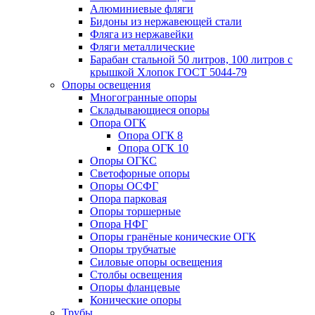
Алюминиевые фляги
Бидоны из нержавеющей стали
Фляга из нержавейки
Фляги металлические
Барабан стальной 50 литров, 100 литров с
крышкой Хлопок ГОСТ 5044-79
Опоры освещения
Многогранные опоры
Складывающиеся опоры
Опора ОГК
Опора ОГК 8
Опора ОГК 10
Опоры ОГКС
Светофорные опоры
Опоры ОСФГ
Опора парковая
Опоры торшерные
Опора НФГ
Опоры гранёные конические ОГК
Опоры трубчатые
Силовые опоры освещения
Столбы освещения
Опоры фланцевые
Конические опоры
Трубы