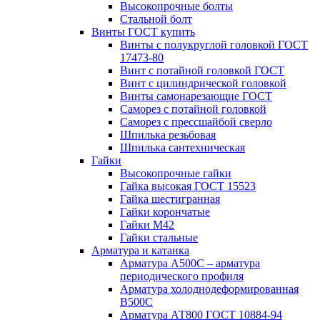
Высокопрочные болты
Стальной болт
Винты ГОСТ купить
Винты с полукруглой головкой ГОСТ
17473-80
Винт с потайной головкой ГОСТ
Винт с цилиндрической головкой
Винты самонарезающие ГОСТ
Саморез с потайной головкой
Саморез с прессшайбой сверло
Шпилька резьбовая
Шпилька сантехническая
Гайки
Высокопрочные гайки
Гайка высокая ГОСТ 15523
Гайка шестигранная
Гайки корончатые
Гайки М42
Гайки стальные
Арматура и катанка
Арматура А500С – арматура
периодического профиля
Арматура холоднодеформированная
В500С
Арматура АТ800 ГОСТ 10884-94