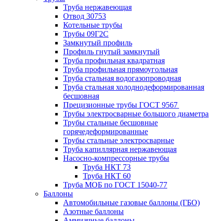
Труба нержавеющая
Отвод 30753
Котельные трубы
Трубы 09Г2С
Замкнутый профиль
Профиль гнутый замкнутый
Труба профильная квадратная
Труба профильная прямоугольная
Труба стальная водогазопроводная
Труба стальная холоднодеформированная
бесшовная
Прецизионные трубы ГОСТ 9567
Трубы электросварные большого диаметра
Трубы стальные бесшовные
горячедеформированные
Трубы стальные электросварные
Труба капиллярная нержавеющая
Насосно-компрессорные трубы
Труба НКТ 73
Труба НКТ 60
Труба МОБ по ГОСТ 15040-77
Баллоны
Автомобильные газовые баллоны (ГБО)
Азотные баллоны
Аммиачные баллоны