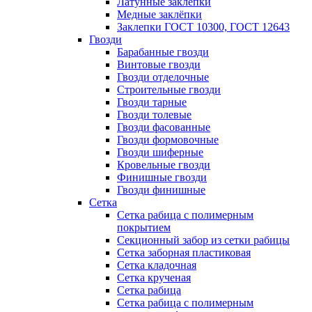
Латунные заклепки
Медные заклёпки
Заклепки ГОСТ 10300, ГОСТ 12643
Гвозди
Барабанные гвозди
Винтовые гвозди
Гвозди отделочные
Строительные гвозди
Гвозди тарные
Гвозди толевые
Гвозди фасованные
Гвозди формовочные
Гвозди шиферные
Кровельные гвозди
Финишные гвозди
Гвозди финишные
Сетка
Сетка рабица с полимерным
покрытием
Секционный забор из сетки рабицы
Сетка заборная пластиковая
Сетка кладочная
Сетка крученая
Сетка рабица
Сетка рабица с полимерным