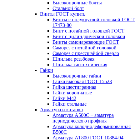
Высокопрочные болты
Стальной болт
Винты ГОСТ купить
Винты с полукруглой головкой ГОСТ
17473-80
Винт с потайной головкой ГОСТ
Винт с цилиндрической головкой
Винты самонарезающие ГОСТ
Саморез с потайной головкой
Саморез с прессшайбой сверло
Шпилька резьбовая
Шпилька сантехническая
Гайки
Высокопрочные гайки
Гайка высокая ГОСТ 15523
Гайка шестигранная
Гайки корончатые
Гайки М42
Гайки стальные
Арматура и катанка
Арматура А500С – арматура
периодического профиля
Арматура холоднодеформированная
В500С
Арматура АТ800 ГОСТ 10884-94