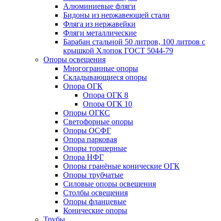
Алюминиевые фляги
Бидоны из нержавеющей стали
Фляга из нержавейки
Фляги металлические
Барабан стальной 50 литров, 100 литров с
крышкой Хлопок ГОСТ 5044-79
Опоры освещения
Многогранные опоры
Складывающиеся опоры
Опора ОГК
Опора ОГК 8
Опора ОГК 10
Опоры ОГКС
Светофорные опоры
Опоры ОСФГ
Опора парковая
Опоры торшерные
Опора НФГ
Опоры гранёные конические ОГК
Опоры трубчатые
Силовые опоры освещения
Столбы освещения
Опоры фланцевые
Конические опоры
Трубы