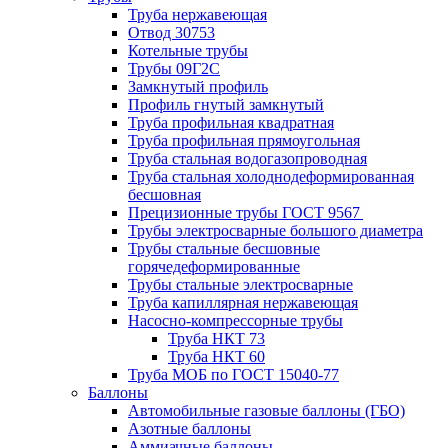
Труба нержавеющая
Отвод 30753
Котельные трубы
Трубы 09Г2С
Замкнутый профиль
Профиль гнутый замкнутый
Труба профильная квадратная
Труба профильная прямоугольная
Труба стальная водогазопроводная
Труба стальная холоднодеформированная
бесшовная
Прецизионные трубы ГОСТ 9567
Трубы электросварные большого диаметра
Трубы стальные бесшовные
горячедеформированные
Трубы стальные электросварные
Труба капиллярная нержавеющая
Насосно-компрессорные трубы
Труба НКТ 73
Труба НКТ 60
Труба МОБ по ГОСТ 15040-77
Баллоны
Автомобильные газовые баллоны (ГБО)
Азотные баллоны
Аммиачные баллоны