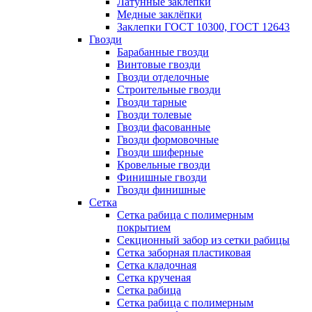
Латунные заклепки
Медные заклёпки
Заклепки ГОСТ 10300, ГОСТ 12643
Гвозди
Барабанные гвозди
Винтовые гвозди
Гвозди отделочные
Строительные гвозди
Гвозди тарные
Гвозди толевые
Гвозди фасованные
Гвозди формовочные
Гвозди шиферные
Кровельные гвозди
Финишные гвозди
Гвозди финишные
Сетка
Сетка рабица с полимерным
покрытием
Секционный забор из сетки рабицы
Сетка заборная пластиковая
Сетка кладочная
Сетка крученая
Сетка рабица
Сетка рабица с полимерным