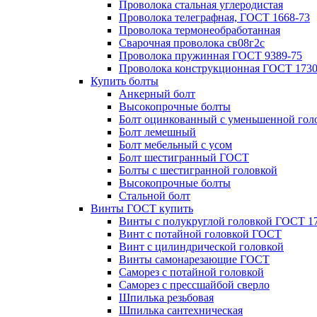
Проволока стальная углеродистая
Проволока телеграфная, ГОСТ 1668-73
Проволока термонеобработанная
Сварочная проволока св08г2с
Проволока пружинная ГОСТ 9389-75
Проволока конструкционная ГОСТ 1730
Купить болты
Анкерный болт
Высокопрочные болты
Болт оцинкованный с уменьшенной гол
Болт лемешный
Болт мебельный с усом
Болт шестигранный ГОСТ
Болты с шестигранной головкой
Высокопрочные болты
Стальной болт
Винты ГОСТ купить
Винты с полукруглой головкой ГОСТ 1
Винт с потайной головкой ГОСТ
Винт с цилиндрической головкой
Винты самонарезающие ГОСТ
Саморез с потайной головкой
Саморез с прессшайбой сверло
Шпилька резьбовая
Шпилька сантехническая