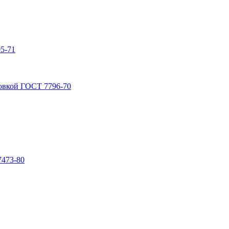
5-71
овкой ГОСТ 7796-70
7473-80