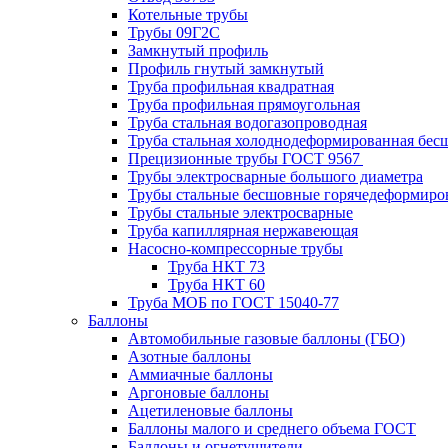
Котельные трубы
Трубы 09Г2С
Замкнутый профиль
Профиль гнутый замкнутый
Труба профильная квадратная
Труба профильная прямоугольная
Труба стальная водогазопроводная
Труба стальная холоднодеформированная бес
Прецизионные трубы ГОСТ 9567
Трубы электросварные большого диаметра
Трубы стальные бесшовные горячедеформиро
Трубы стальные электросварные
Труба капиллярная нержавеющая
Насосно-компрессорные трубы
Труба НКТ 73
Труба НКТ 60
Труба МОБ по ГОСТ 15040-77
Баллоны
Автомобильные газовые баллоны (ГБО)
Азотные баллоны
Аммиачные баллоны
Аргоновые баллоны
Ацетиленовые баллоны
Баллоны малого и среднего объема ГОСТ
Баллоны и огнетушители