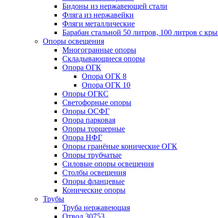
Бидоны из нержавеющей стали
Фляга из нержавейки
Фляги металлические
Барабан стальной 50 литров, 100 литров с к
Опоры освещения
Многогранные опоры
Складывающиеся опоры
Опора ОГК
Опора ОГК 8
Опора ОГК 10
Опоры ОГКС
Светофорные опоры
Опоры ОСФГ
Опора парковая
Опоры торшерные
Опора НФГ
Опоры гранёные конические ОГК
Опоры трубчатые
Силовые опоры освещения
Столбы освещения
Опоры фланцевые
Конические опоры
Трубы
Труба нержавеющая
Отвод 30753