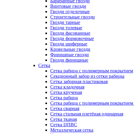
Барабанные гвозди
Винтовые гвозди
Гвозди отделочные
Строительные гвозди
Гвозди тарные
Гвозди толевые
Гвозди фасованные
Гвозди формовочные
Гвозди шиферные
Кровельные гвозди
Финишные гвозди
Гвозди финишные
Сетка
Сетка рабица с полимерным покрытием
Секционный забор из сетки рабицы
Сетка заборная пластиковая
Сетка кладочная
Сетка крученая
Сетка рабица
Сетка рабица с полимерным покрытием
Сетка сварная
Сетка стальная плетёная одинарная
Сетка тканая
Сетка ЦПВС
Металлическая сетка