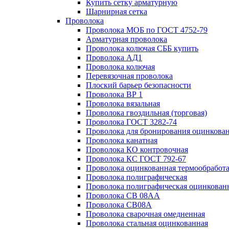
Купить сетку арматурную
Шарнирная сетка
Проволока
Проволока МОБ по ГОСТ 4752-79
Арматурная проволока
Проволока колючая СББ купить
Проволока АД1
Проволока колючая
Перевязочная проволока
Плоский барьер безопасности
Проволока ВР 1
Проволока вязальная
Проволока гвоздильная (торговая)
Проволока ГОСТ 3282-74
Проволока для бронирования оцинкова
Проволока канатная
Проволока КО контровочная
Проволока КС ГОСТ 792-67
Проволока оцинкованная термообработ
Проволока полиграфическая
Проволока полиграфическая оцинкован
Проволока СВ 08АА
Проволока СВ08А
Проволока сварочная омедненная
Проволока стальная оцинкованная