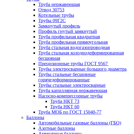
Труба нержавеющая
Отвод 30753
Котельные трубы
Трубы 09Г2С
Замкнутый профиль
Профиль гнутый замкнутый
Труба профильная квадратная
Труба профильная прямоугольная
Труба стальная водогазопроводная
Труба стальная холоднодеформированная
бесшовная
Прецизионные трубы ГОСТ 9567
Трубы электросварные большого диаметра
Трубы стальные бесшовные
горячедеформированные
Трубы стальные электросварные
Труба капиллярная нержавеющая
Насосно-компрессорные трубы
Труба НКТ 73
Труба НКТ 60
Труба МОБ по ГОСТ 15040-77
Баллоны
Автомобильные газовые баллоны (ГБО)
Азотные баллоны
Аммиачные баллоны