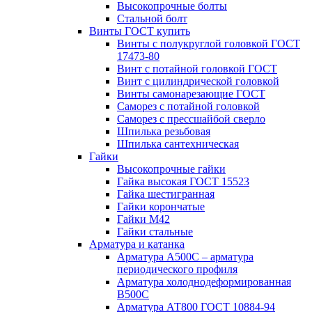
Высокопрочные болты
Стальной болт
Винты ГОСТ купить
Винты с полукруглой головкой ГОСТ
17473-80
Винт с потайной головкой ГОСТ
Винт с цилиндрической головкой
Винты самонарезающие ГОСТ
Саморез с потайной головкой
Саморез с прессшайбой сверло
Шпилька резьбовая
Шпилька сантехническая
Гайки
Высокопрочные гайки
Гайка высокая ГОСТ 15523
Гайка шестигранная
Гайки корончатые
Гайки М42
Гайки стальные
Арматура и катанка
Арматура А500С – арматура
периодического профиля
Арматура холоднодеформированная
В500С
Арматура АТ800 ГОСТ 10884-94