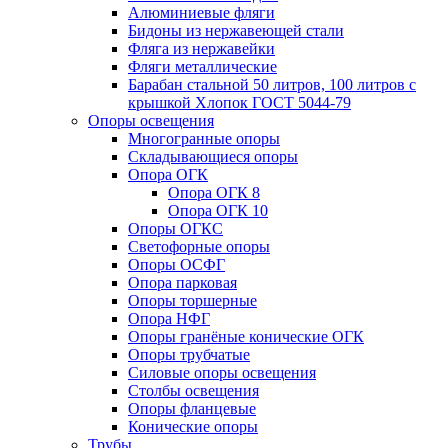
Алюминиевые фляги
Бидоны из нержавеющей стали
Фляга из нержавейки
Фляги металлические
Барабан стальной 50 литров, 100 литров с
крышкой Хлопок ГОСТ 5044-79
Опоры освещения
Многогранные опоры
Складывающиеся опоры
Опора ОГК
Опора ОГК 8
Опора ОГК 10
Опоры ОГКС
Светофорные опоры
Опоры ОСФГ
Опора парковая
Опоры торшерные
Опора НФГ
Опоры гранёные конические ОГК
Опоры трубчатые
Силовые опоры освещения
Столбы освещения
Опоры фланцевые
Конические опоры
Трубы