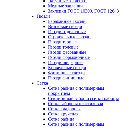
Латунные заклепки
Медные заклёпки
Заклепки ГОСТ 10300, ГОСТ 12643
Гвозди
Барабанные гвозди
Винтовые гвозди
Гвозди отделочные
Строительные гвозди
Гвозди тарные
Гвозди толевые
Гвозди фасованные
Гвозди формовочные
Гвозди шиферные
Кровельные гвозди
Финишные гвозди
Гвозди финишные
Сетка
Сетка рабица с полимерным
покрытием
Секционный забор из сетки рабицы
Сетка заборная пластиковая
Сетка кладочная
Сетка крученая
Сетка рабица
Сетка рабица с полимерным