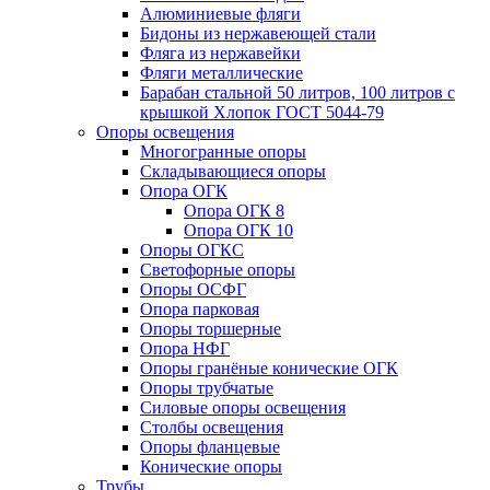
Алюминиевые фляги
Бидоны из нержавеющей стали
Фляга из нержавейки
Фляги металлические
Барабан стальной 50 литров, 100 литров с
крышкой Хлопок ГОСТ 5044-79
Опоры освещения
Многогранные опоры
Складывающиеся опоры
Опора ОГК
Опора ОГК 8
Опора ОГК 10
Опоры ОГКС
Светофорные опоры
Опоры ОСФГ
Опора парковая
Опоры торшерные
Опора НФГ
Опоры гранёные конические ОГК
Опоры трубчатые
Силовые опоры освещения
Столбы освещения
Опоры фланцевые
Конические опоры
Трубы