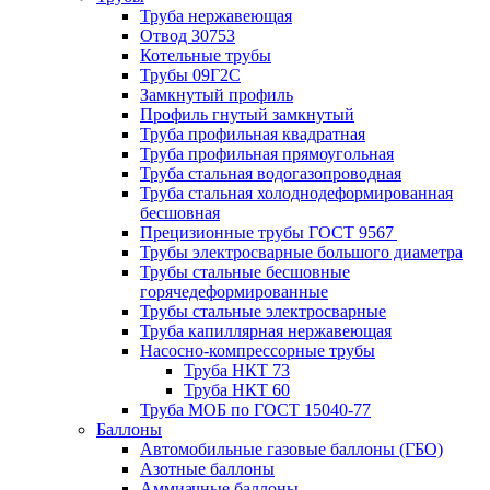
Труба нержавеющая
Отвод 30753
Котельные трубы
Трубы 09Г2С
Замкнутый профиль
Профиль гнутый замкнутый
Труба профильная квадратная
Труба профильная прямоугольная
Труба стальная водогазопроводная
Труба стальная холоднодеформированная
бесшовная
Прецизионные трубы ГОСТ 9567
Трубы электросварные большого диаметра
Трубы стальные бесшовные
горячедеформированные
Трубы стальные электросварные
Труба капиллярная нержавеющая
Насосно-компрессорные трубы
Труба НКТ 73
Труба НКТ 60
Труба МОБ по ГОСТ 15040-77
Баллоны
Автомобильные газовые баллоны (ГБО)
Азотные баллоны
Аммиачные баллоны