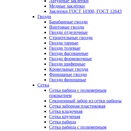
Латунные заклепки
Медные заклёпки
Заклепки ГОСТ 10300, ГОСТ 12643
Гвозди
Барабанные гвозди
Винтовые гвозди
Гвозди отделочные
Строительные гвозди
Гвозди тарные
Гвозди толевые
Гвозди фасованные
Гвозди формовочные
Гвозди шиферные
Кровельные гвозди
Финишные гвозди
Гвозди финишные
Сетка
Сетка рабица с полимерным
покрытием
Секционный забор из сетки рабицы
Сетка заборная пластиковая
Сетка кладочная
Сетка крученая
Сетка рабица
Сетка рабица с полимерным