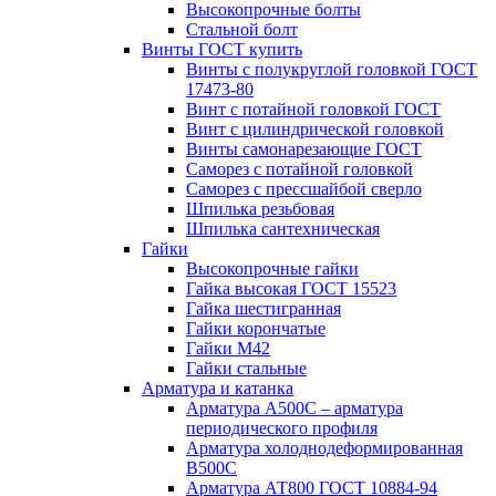
Высокопрочные болты
Стальной болт
Винты ГОСТ купить
Винты с полукруглой головкой ГОСТ
17473-80
Винт с потайной головкой ГОСТ
Винт с цилиндрической головкой
Винты самонарезающие ГОСТ
Саморез с потайной головкой
Саморез с прессшайбой сверло
Шпилька резьбовая
Шпилька сантехническая
Гайки
Высокопрочные гайки
Гайка высокая ГОСТ 15523
Гайка шестигранная
Гайки корончатые
Гайки М42
Гайки стальные
Арматура и катанка
Арматура А500С – арматура
периодического профиля
Арматура холоднодеформированная
В500С
Арматура АТ800 ГОСТ 10884-94