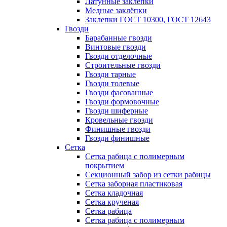
Латунные заклепки
Медные заклёпки
Заклепки ГОСТ 10300, ГОСТ 12643
Гвозди
Барабанные гвозди
Винтовые гвозди
Гвозди отделочные
Строительные гвозди
Гвозди тарные
Гвозди толевые
Гвозди фасованные
Гвозди формовочные
Гвозди шиферные
Кровельные гвозди
Финишные гвозди
Гвозди финишные
Сетка
Сетка рабица с полимерным
покрытием
Секционный забор из сетки рабицы
Сетка заборная пластиковая
Сетка кладочная
Сетка крученая
Сетка рабица
Сетка рабица с полимерным