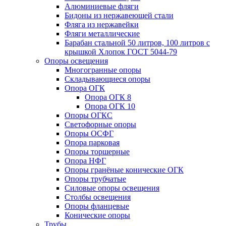
Алюминиевые фляги
Бидоны из нержавеющей стали
Фляга из нержавейки
Фляги металлические
Барабан стальной 50 литров, 100 литров с
крышкой Хлопок ГОСТ 5044-79
Опоры освещения
Многогранные опоры
Складывающиеся опоры
Опора ОГК
Опора ОГК 8
Опора ОГК 10
Опоры ОГКС
Светофорные опоры
Опоры ОСФГ
Опора парковая
Опоры торшерные
Опора НФГ
Опоры гранёные конические ОГК
Опоры трубчатые
Силовые опоры освещения
Столбы освещения
Опоры фланцевые
Конические опоры
Трубы