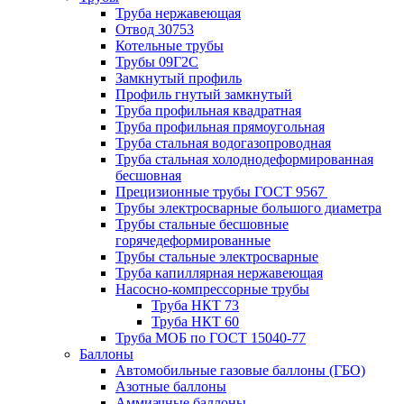
Труба нержавеющая
Отвод 30753
Котельные трубы
Трубы 09Г2С
Замкнутый профиль
Профиль гнутый замкнутый
Труба профильная квадратная
Труба профильная прямоугольная
Труба стальная водогазопроводная
Труба стальная холоднодеформированная
бесшовная
Прецизионные трубы ГОСТ 9567
Трубы электросварные большого диаметра
Трубы стальные бесшовные
горячедеформированные
Трубы стальные электросварные
Труба капиллярная нержавеющая
Насосно-компрессорные трубы
Труба НКТ 73
Труба НКТ 60
Труба МОБ по ГОСТ 15040-77
Баллоны
Автомобильные газовые баллоны (ГБО)
Азотные баллоны
Аммиачные баллоны