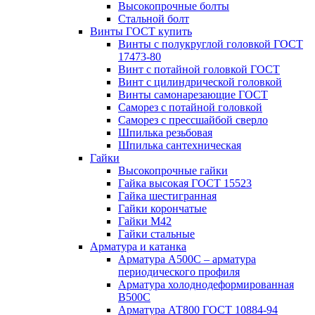
Высокопрочные болты
Стальной болт
Винты ГОСТ купить
Винты с полукруглой головкой ГОСТ
17473-80
Винт с потайной головкой ГОСТ
Винт с цилиндрической головкой
Винты самонарезающие ГОСТ
Саморез с потайной головкой
Саморез с прессшайбой сверло
Шпилька резьбовая
Шпилька сантехническая
Гайки
Высокопрочные гайки
Гайка высокая ГОСТ 15523
Гайка шестигранная
Гайки корончатые
Гайки М42
Гайки стальные
Арматура и катанка
Арматура А500С – арматура
периодического профиля
Арматура холоднодеформированная
В500С
Арматура АТ800 ГОСТ 10884-94