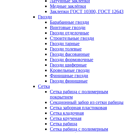
Латунные заклепки
Медные заклёпки
Заклепки ГОСТ 10300, ГОСТ 12643
Гвозди
Барабанные гвозди
Винтовые гвозди
Гвозди отделочные
Строительные гвозди
Гвозди тарные
Гвозди толевые
Гвозди фасованные
Гвозди формовочные
Гвозди шиферные
Кровельные гвозди
Финишные гвозди
Гвозди финишные
Сетка
Сетка рабица с полимерным
покрытием
Секционный забор из сетки рабицы
Сетка заборная пластиковая
Сетка кладочная
Сетка крученая
Сетка рабица
Сетка рабица с полимерным