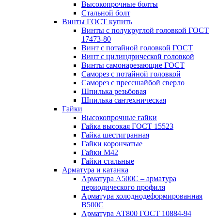
Высокопрочные болты
Стальной болт
Винты ГОСТ купить
Винты с полукруглой головкой ГОСТ
17473-80
Винт с потайной головкой ГОСТ
Винт с цилиндрической головкой
Винты самонарезающие ГОСТ
Саморез с потайной головкой
Саморез с прессшайбой сверло
Шпилька резьбовая
Шпилька сантехническая
Гайки
Высокопрочные гайки
Гайка высокая ГОСТ 15523
Гайка шестигранная
Гайки корончатые
Гайки М42
Гайки стальные
Арматура и катанка
Арматура А500С – арматура
периодического профиля
Арматура холоднодеформированная
В500С
Арматура АТ800 ГОСТ 10884-94