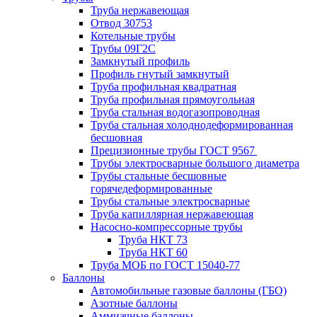
Труба нержавеющая
Отвод 30753
Котельные трубы
Трубы 09Г2С
Замкнутый профиль
Профиль гнутый замкнутый
Труба профильная квадратная
Труба профильная прямоугольная
Труба стальная водогазопроводная
Труба стальная холоднодеформированная
бесшовная
Прецизионные трубы ГОСТ 9567
Трубы электросварные большого диаметра
Трубы стальные бесшовные
горячедеформированные
Трубы стальные электросварные
Труба капиллярная нержавеющая
Насосно-компрессорные трубы
Труба НКТ 73
Труба НКТ 60
Труба МОБ по ГОСТ 15040-77
Баллоны
Автомобильные газовые баллоны (ГБО)
Азотные баллоны
Аммиачные баллоны