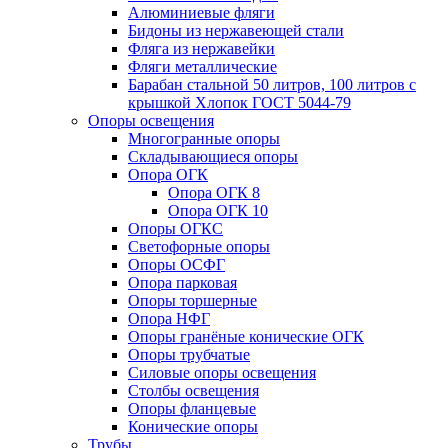
Алюминиевые фляги
Бидоны из нержавеющей стали
Фляга из нержавейки
Фляги металлические
Барабан стальной 50 литров, 100 литров с
крышкой Хлопок ГОСТ 5044-79
Опоры освещения
Многогранные опоры
Складывающиеся опоры
Опора ОГК
Опора ОГК 8
Опора ОГК 10
Опоры ОГКС
Светофорные опоры
Опоры ОСФГ
Опора парковая
Опоры торшерные
Опора НФГ
Опоры гранёные конические ОГК
Опоры трубчатые
Силовые опоры освещения
Столбы освещения
Опоры фланцевые
Конические опоры
Трубы