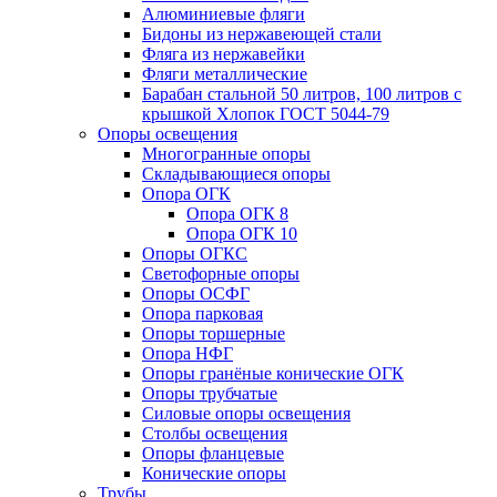
Алюминиевые фляги
Бидоны из нержавеющей стали
Фляга из нержавейки
Фляги металлические
Барабан стальной 50 литров, 100 литров с
крышкой Хлопок ГОСТ 5044-79
Опоры освещения
Многогранные опоры
Складывающиеся опоры
Опора ОГК
Опора ОГК 8
Опора ОГК 10
Опоры ОГКС
Светофорные опоры
Опоры ОСФГ
Опора парковая
Опоры торшерные
Опора НФГ
Опоры гранёные конические ОГК
Опоры трубчатые
Силовые опоры освещения
Столбы освещения
Опоры фланцевые
Конические опоры
Трубы