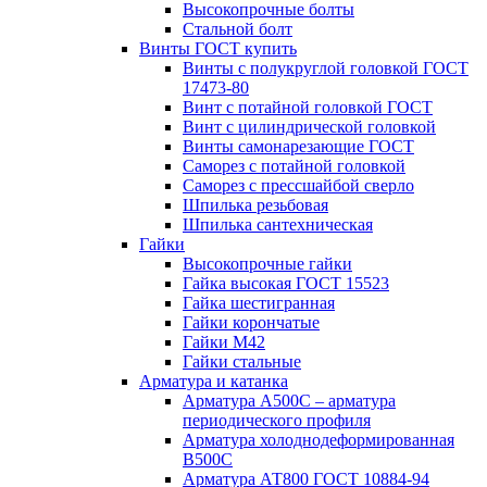
Высокопрочные болты
Стальной болт
Винты ГОСТ купить
Винты с полукруглой головкой ГОСТ
17473-80
Винт с потайной головкой ГОСТ
Винт с цилиндрической головкой
Винты самонарезающие ГОСТ
Саморез с потайной головкой
Саморез с прессшайбой сверло
Шпилька резьбовая
Шпилька сантехническая
Гайки
Высокопрочные гайки
Гайка высокая ГОСТ 15523
Гайка шестигранная
Гайки корончатые
Гайки М42
Гайки стальные
Арматура и катанка
Арматура А500С – арматура
периодического профиля
Арматура холоднодеформированная
В500С
Арматура АТ800 ГОСТ 10884-94