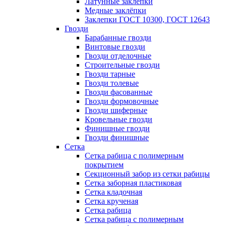
Латунные заклепки
Медные заклёпки
Заклепки ГОСТ 10300, ГОСТ 12643
Гвозди
Барабанные гвозди
Винтовые гвозди
Гвозди отделочные
Строительные гвозди
Гвозди тарные
Гвозди толевые
Гвозди фасованные
Гвозди формовочные
Гвозди шиферные
Кровельные гвозди
Финишные гвозди
Гвозди финишные
Сетка
Сетка рабица с полимерным
покрытием
Секционный забор из сетки рабицы
Сетка заборная пластиковая
Сетка кладочная
Сетка крученая
Сетка рабица
Сетка рабица с полимерным