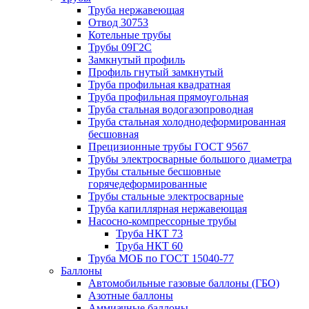
Труба нержавеющая
Отвод 30753
Котельные трубы
Трубы 09Г2С
Замкнутый профиль
Профиль гнутый замкнутый
Труба профильная квадратная
Труба профильная прямоугольная
Труба стальная водогазопроводная
Труба стальная холоднодеформированная
бесшовная
Прецизионные трубы ГОСТ 9567
Трубы электросварные большого диаметра
Трубы стальные бесшовные
горячедеформированные
Трубы стальные электросварные
Труба капиллярная нержавеющая
Насосно-компрессорные трубы
Труба НКТ 73
Труба НКТ 60
Труба МОБ по ГОСТ 15040-77
Баллоны
Автомобильные газовые баллоны (ГБО)
Азотные баллоны
Аммиачные баллоны