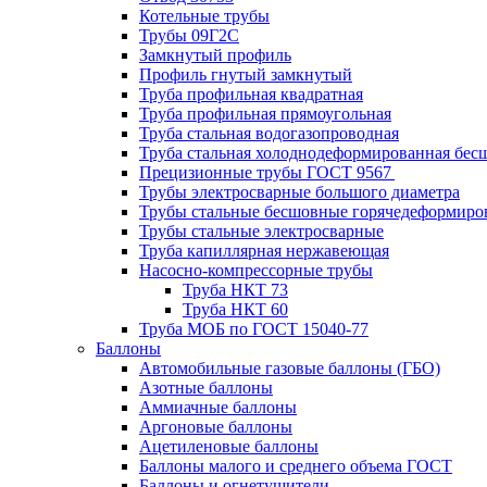
Котельные трубы
Трубы 09Г2С
Замкнутый профиль
Профиль гнутый замкнутый
Труба профильная квадратная
Труба профильная прямоугольная
Труба стальная водогазопроводная
Труба стальная холоднодеформированная бес
Прецизионные трубы ГОСТ 9567
Трубы электросварные большого диаметра
Трубы стальные бесшовные горячедеформиро
Трубы стальные электросварные
Труба капиллярная нержавеющая
Насосно-компрессорные трубы
Труба НКТ 73
Труба НКТ 60
Труба МОБ по ГОСТ 15040-77
Баллоны
Автомобильные газовые баллоны (ГБО)
Азотные баллоны
Аммиачные баллоны
Аргоновые баллоны
Ацетиленовые баллоны
Баллоны малого и среднего объема ГОСТ
Баллоны и огнетушители