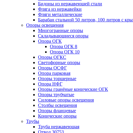
Бидоны из нержавеющей стали
Фляга из нержавейки
Фляги металлические
Барабан стальной 50 литров, 100 литров с к
Опоры освещения
Многогранные опоры
Складывающиеся опоры
Опора ОГК
Опора ОГК 8
Опора ОГК 10
Опоры ОГКС
Светофорные опоры
Опоры ОСФГ
Опора парковая
Опоры торшерные
Опора НФГ
Опоры гранёные конические ОГК
Опоры трубчатые
Силовые опоры освещения
Столбы освещения
Опоры фланцевые
Конические опоры
Трубы
Труба нержавеющая
Отвод 30753