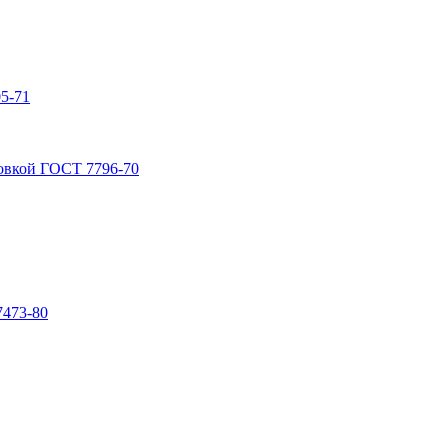
5-71
овкой ГОСТ 7796-70
7473-80