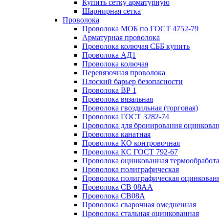
Купить сетку арматурную
Шарнирная сетка
Проволока
Проволока МОБ по ГОСТ 4752-79
Арматурная проволока
Проволока колючая СББ купить
Проволока АД1
Проволока колючая
Перевязочная проволока
Плоский барьер безопасности
Проволока ВР 1
Проволока вязальная
Проволока гвоздильная (торговая)
Проволока ГОСТ 3282-74
Проволока для бронирования оцинкова
Проволока канатная
Проволока КО контровочная
Проволока КС ГОСТ 792-67
Проволока оцинкованная термообработ
Проволока полиграфическая
Проволока полиграфическая оцинкован
Проволока СВ 08АА
Проволока СВ08А
Проволока сварочная омедненная
Проволока стальная оцинкованная