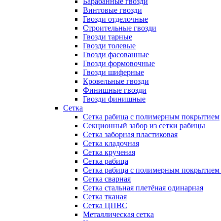
Барабанные гвозди
Винтовые гвозди
Гвозди отделочные
Строительные гвозди
Гвозди тарные
Гвозди толевые
Гвозди фасованные
Гвозди формовочные
Гвозди шиферные
Кровельные гвозди
Финишные гвозди
Гвозди финишные
Сетка
Сетка рабица с полимерным покрытием
Секционный забор из сетки рабицы
Сетка заборная пластиковая
Сетка кладочная
Сетка крученая
Сетка рабица
Сетка рабица с полимерным покрытием
Сетка сварная
Сетка стальная плетёная одинарная
Сетка тканая
Сетка ЦПВС
Металлическая сетка