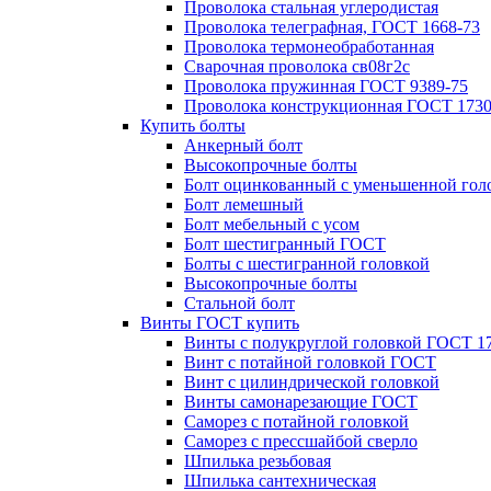
Проволока стальная углеродистая
Проволока телеграфная, ГОСТ 1668-73
Проволока термонеобработанная
Сварочная проволока св08г2с
Проволока пружинная ГОСТ 9389-75
Проволока конструкционная ГОСТ 1730
Купить болты
Анкерный болт
Высокопрочные болты
Болт оцинкованный с уменьшенной гол
Болт лемешный
Болт мебельный с усом
Болт шестигранный ГОСТ
Болты с шестигранной головкой
Высокопрочные болты
Стальной болт
Винты ГОСТ купить
Винты с полукруглой головкой ГОСТ 1
Винт с потайной головкой ГОСТ
Винт с цилиндрической головкой
Винты самонарезающие ГОСТ
Саморез с потайной головкой
Саморез с прессшайбой сверло
Шпилька резьбовая
Шпилька сантехническая