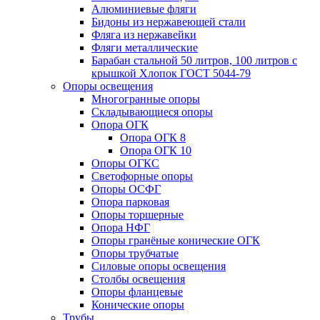
Алюминиевые фляги
Бидоны из нержавеющей стали
Фляга из нержавейки
Фляги металлические
Барабан стальной 50 литров, 100 литров с
крышкой Хлопок ГОСТ 5044-79
Опоры освещения
Многогранные опоры
Складывающиеся опоры
Опора ОГК
Опора ОГК 8
Опора ОГК 10
Опоры ОГКС
Светофорные опоры
Опоры ОСФГ
Опора парковая
Опоры торшерные
Опора НФГ
Опоры гранёные конические ОГК
Опоры трубчатые
Силовые опоры освещения
Столбы освещения
Опоры фланцевые
Конические опоры
Трубы