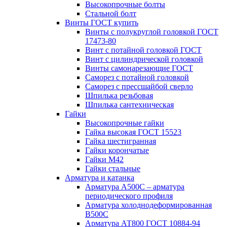
Высокопрочные болты
Стальной болт
Винты ГОСТ купить
Винты с полукруглой головкой ГОСТ
17473-80
Винт с потайной головкой ГОСТ
Винт с цилиндрической головкой
Винты самонарезающие ГОСТ
Саморез с потайной головкой
Саморез с прессшайбой сверло
Шпилька резьбовая
Шпилька сантехническая
Гайки
Высокопрочные гайки
Гайка высокая ГОСТ 15523
Гайка шестигранная
Гайки корончатые
Гайки М42
Гайки стальные
Арматура и катанка
Арматура А500С – арматура
периодического профиля
Арматура холоднодеформированная
В500С
Арматура АТ800 ГОСТ 10884-94