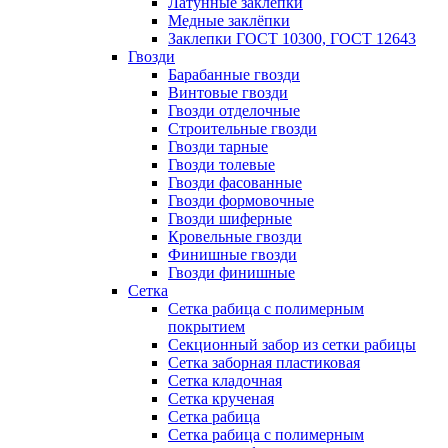
Латунные заклепки
Медные заклёпки
Заклепки ГОСТ 10300, ГОСТ 12643
Гвозди
Барабанные гвозди
Винтовые гвозди
Гвозди отделочные
Строительные гвозди
Гвозди тарные
Гвозди толевые
Гвозди фасованные
Гвозди формовочные
Гвозди шиферные
Кровельные гвозди
Финишные гвозди
Гвозди финишные
Сетка
Сетка рабица с полимерным
покрытием
Секционный забор из сетки рабицы
Сетка заборная пластиковая
Сетка кладочная
Сетка крученая
Сетка рабица
Сетка рабица с полимерным