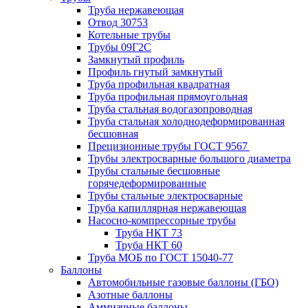
Труба нержавеющая
Отвод 30753
Котельные трубы
Трубы 09Г2С
Замкнутый профиль
Профиль гнутый замкнутый
Труба профильная квадратная
Труба профильная прямоугольная
Труба стальная водогазопроводная
Труба стальная холоднодеформированная
бесшовная
Прецизионные трубы ГОСТ 9567
Трубы электросварные большого диаметра
Трубы стальные бесшовные
горячедеформированные
Трубы стальные электросварные
Труба капиллярная нержавеющая
Насосно-компрессорные трубы
Труба НКТ 73
Труба НКТ 60
Труба МОБ по ГОСТ 15040-77
Баллоны
Автомобильные газовые баллоны (ГБО)
Азотные баллоны
Аммиачные баллоны