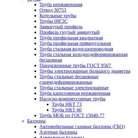
Труба нержавеющая
Отвод 30753
Котельные трубы
Трубы 09Г2С
Замкнутый профиль
Профиль гнутый замкнутый
Труба профильная квадратная
Труба профильная прямоугольная
Труба стальная водогазопроводная
Труба стальная холоднодеформированная
бесшовная
Прецизионные трубы ГОСТ 9567
Трубы электросварные большого диаметра
Трубы стальные бесшовные
горячедеформированные
Трубы стальные электросварные
Труба капиллярная нержавеющая
Насосно-компрессорные трубы
Труба НКТ 73
Труба НКТ 60
Труба МОБ по ГОСТ 15040-77
Баллоны
Автомобильные газовые баллоны (ГБО)
Азотные баллоны
Аммиачные баллоны