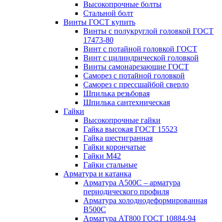
Высокопрочные болты
Стальной болт
Винты ГОСТ купить
Винты с полукруглой головкой ГОСТ
17473-80
Винт с потайной головкой ГОСТ
Винт с цилиндрической головкой
Винты самонарезающие ГОСТ
Саморез с потайной головкой
Саморез с прессшайбой сверло
Шпилька резьбовая
Шпилька сантехническая
Гайки
Высокопрочные гайки
Гайка высокая ГОСТ 15523
Гайка шестигранная
Гайки корончатые
Гайки М42
Гайки стальные
Арматура и катанка
Арматура А500С – арматура
периодического профиля
Арматура холоднодеформированная
В500С
Арматура АТ800 ГОСТ 10884-94