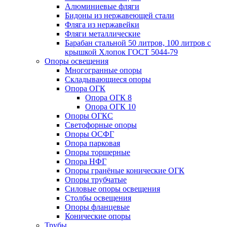
Алюминиевые фляги
Бидоны из нержавеющей стали
Фляга из нержавейки
Фляги металлические
Барабан стальной 50 литров, 100 литров с
крышкой Хлопок ГОСТ 5044-79
Опоры освещения
Многогранные опоры
Складывающиеся опоры
Опора ОГК
Опора ОГК 8
Опора ОГК 10
Опоры ОГКС
Светофорные опоры
Опоры ОСФГ
Опора парковая
Опоры торшерные
Опора НФГ
Опоры гранёные конические ОГК
Опоры трубчатые
Силовые опоры освещения
Столбы освещения
Опоры фланцевые
Конические опоры
Трубы