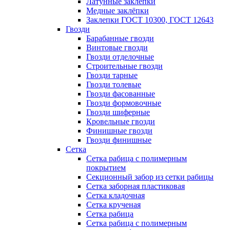
Латунные заклепки
Медные заклёпки
Заклепки ГОСТ 10300, ГОСТ 12643
Гвозди
Барабанные гвозди
Винтовые гвозди
Гвозди отделочные
Строительные гвозди
Гвозди тарные
Гвозди толевые
Гвозди фасованные
Гвозди формовочные
Гвозди шиферные
Кровельные гвозди
Финишные гвозди
Гвозди финишные
Сетка
Сетка рабица с полимерным
покрытием
Секционный забор из сетки рабицы
Сетка заборная пластиковая
Сетка кладочная
Сетка крученая
Сетка рабица
Сетка рабица с полимерным