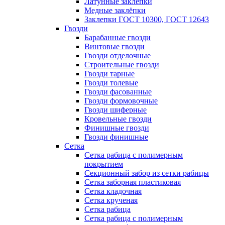
Латунные заклепки
Медные заклёпки
Заклепки ГОСТ 10300, ГОСТ 12643
Гвозди
Барабанные гвозди
Винтовые гвозди
Гвозди отделочные
Строительные гвозди
Гвозди тарные
Гвозди толевые
Гвозди фасованные
Гвозди формовочные
Гвозди шиферные
Кровельные гвозди
Финишные гвозди
Гвозди финишные
Сетка
Сетка рабица с полимерным
покрытием
Секционный забор из сетки рабицы
Сетка заборная пластиковая
Сетка кладочная
Сетка крученая
Сетка рабица
Сетка рабица с полимерным