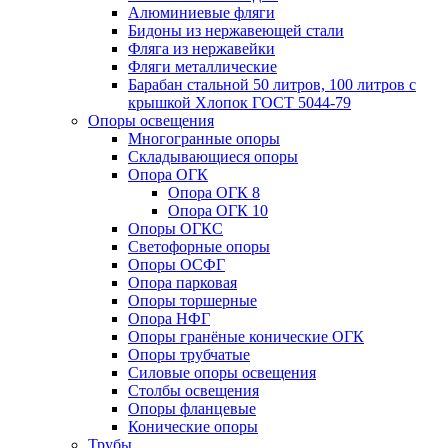
Алюминиевые фляги
Бидоны из нержавеющей стали
Фляга из нержавейки
Фляги металлические
Барабан стальной 50 литров, 100 литров с
крышкой Хлопок ГОСТ 5044-79
Опоры освещения
Многогранные опоры
Складывающиеся опоры
Опора ОГК
Опора ОГК 8
Опора ОГК 10
Опоры ОГКС
Светофорные опоры
Опоры ОСФГ
Опора парковая
Опоры торшерные
Опора НФГ
Опоры гранёные конические ОГК
Опоры трубчатые
Силовые опоры освещения
Столбы освещения
Опоры фланцевые
Конические опоры
Трубы