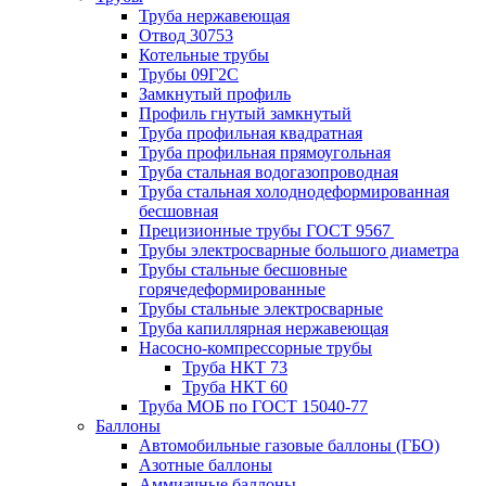
Труба нержавеющая
Отвод 30753
Котельные трубы
Трубы 09Г2С
Замкнутый профиль
Профиль гнутый замкнутый
Труба профильная квадратная
Труба профильная прямоугольная
Труба стальная водогазопроводная
Труба стальная холоднодеформированная
бесшовная
Прецизионные трубы ГОСТ 9567
Трубы электросварные большого диаметра
Трубы стальные бесшовные
горячедеформированные
Трубы стальные электросварные
Труба капиллярная нержавеющая
Насосно-компрессорные трубы
Труба НКТ 73
Труба НКТ 60
Труба МОБ по ГОСТ 15040-77
Баллоны
Автомобильные газовые баллоны (ГБО)
Азотные баллоны
Аммиачные баллоны