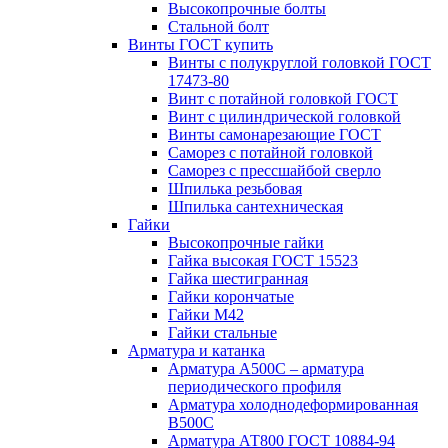
Высокопрочные болты
Стальной болт
Винты ГОСТ купить
Винты с полукруглой головкой ГОСТ
17473-80
Винт с потайной головкой ГОСТ
Винт с цилиндрической головкой
Винты самонарезающие ГОСТ
Саморез с потайной головкой
Саморез с прессшайбой сверло
Шпилька резьбовая
Шпилька сантехническая
Гайки
Высокопрочные гайки
Гайка высокая ГОСТ 15523
Гайка шестигранная
Гайки корончатые
Гайки М42
Гайки стальные
Арматура и катанка
Арматура А500С – арматура
периодического профиля
Арматура холоднодеформированная
В500С
Арматура АТ800 ГОСТ 10884-94