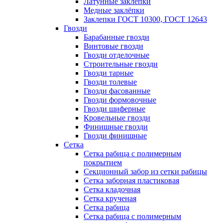
Латунные заклепки
Медные заклёпки
Заклепки ГОСТ 10300, ГОСТ 12643
Гвозди
Барабанные гвозди
Винтовые гвозди
Гвозди отделочные
Строительные гвозди
Гвозди тарные
Гвозди толевые
Гвозди фасованные
Гвозди формовочные
Гвозди шиферные
Кровельные гвозди
Финишные гвозди
Гвозди финишные
Сетка
Сетка рабица с полимерным
покрытием
Секционный забор из сетки рабицы
Сетка заборная пластиковая
Сетка кладочная
Сетка крученая
Сетка рабица
Сетка рабица с полимерным