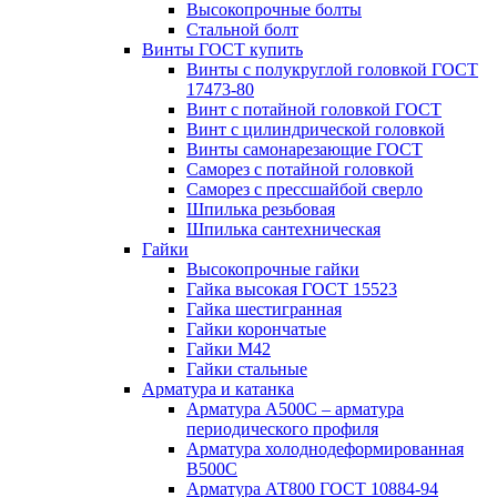
Высокопрочные болты
Стальной болт
Винты ГОСТ купить
Винты с полукруглой головкой ГОСТ
17473-80
Винт с потайной головкой ГОСТ
Винт с цилиндрической головкой
Винты самонарезающие ГОСТ
Саморез с потайной головкой
Саморез с прессшайбой сверло
Шпилька резьбовая
Шпилька сантехническая
Гайки
Высокопрочные гайки
Гайка высокая ГОСТ 15523
Гайка шестигранная
Гайки корончатые
Гайки М42
Гайки стальные
Арматура и катанка
Арматура А500С – арматура
периодического профиля
Арматура холоднодеформированная
В500С
Арматура АТ800 ГОСТ 10884-94