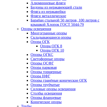
Алюминиевые фляги
Бидоны из нержавеющей стали
Фляга из нержавейки
Фляги металлические
Барабан стальной 50 литров, 100 литров с
крышкой Хлопок ГОСТ 5044-79
Опоры освещения
Многогранные опоры
Складывающиеся опоры
Опора ОГК
Опора ОГК 8
Опора ОГК 10
Опоры ОГКС
Светофорные опоры
Опоры ОСФГ
Опора парковая
Опоры торшерные
Опора НФГ
Опоры гранёные конические ОГК
Опоры трубчатые
Силовые опоры освещения
Столбы освещения
Опоры фланцевые
Конические опоры
Трубы