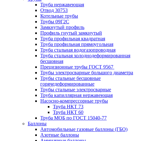
Труба нержавеющая
Отвод 30753
Котельные трубы
Трубы 09Г2С
Замкнутый профиль
Профиль гнутый замкнутый
Труба профильная квадратная
Труба профильная прямоугольная
Труба стальная водогазопроводная
Труба стальная холоднодеформированная
бесшовная
Прецизионные трубы ГОСТ 9567
Трубы электросварные большого диаметра
Трубы стальные бесшовные
горячедеформированные
Трубы стальные электросварные
Труба капиллярная нержавеющая
Насосно-компрессорные трубы
Труба НКТ 73
Труба НКТ 60
Труба МОБ по ГОСТ 15040-77
Баллоны
Автомобильные газовые баллоны (ГБО)
Азотные баллоны
Аммиачные баллоны