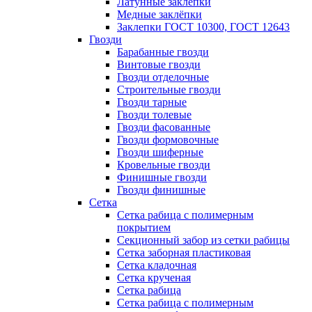
Латунные заклепки
Медные заклёпки
Заклепки ГОСТ 10300, ГОСТ 12643
Гвозди
Барабанные гвозди
Винтовые гвозди
Гвозди отделочные
Строительные гвозди
Гвозди тарные
Гвозди толевые
Гвозди фасованные
Гвозди формовочные
Гвозди шиферные
Кровельные гвозди
Финишные гвозди
Гвозди финишные
Сетка
Сетка рабица с полимерным
покрытием
Секционный забор из сетки рабицы
Сетка заборная пластиковая
Сетка кладочная
Сетка крученая
Сетка рабица
Сетка рабица с полимерным