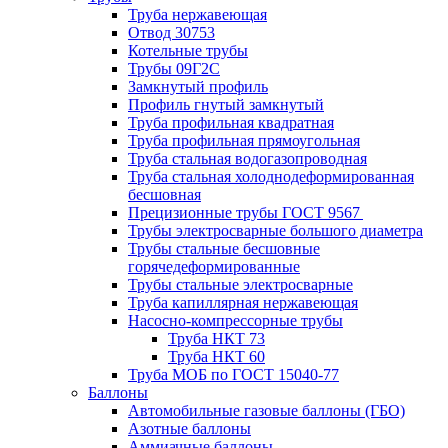
Труба нержавеющая
Отвод 30753
Котельные трубы
Трубы 09Г2С
Замкнутый профиль
Профиль гнутый замкнутый
Труба профильная квадратная
Труба профильная прямоугольная
Труба стальная водогазопроводная
Труба стальная холоднодеформированная
бесшовная
Прецизионные трубы ГОСТ 9567
Трубы электросварные большого диаметра
Трубы стальные бесшовные
горячедеформированные
Трубы стальные электросварные
Труба капиллярная нержавеющая
Насосно-компрессорные трубы
Труба НКТ 73
Труба НКТ 60
Труба МОБ по ГОСТ 15040-77
Баллоны
Автомобильные газовые баллоны (ГБО)
Азотные баллоны
Аммиачные баллоны