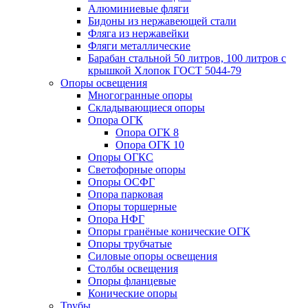
Алюминиевые фляги
Бидоны из нержавеющей стали
Фляга из нержавейки
Фляги металлические
Барабан стальной 50 литров, 100 литров с
крышкой Хлопок ГОСТ 5044-79
Опоры освещения
Многогранные опоры
Складывающиеся опоры
Опора ОГК
Опора ОГК 8
Опора ОГК 10
Опоры ОГКС
Светофорные опоры
Опоры ОСФГ
Опора парковая
Опоры торшерные
Опора НФГ
Опоры гранёные конические ОГК
Опоры трубчатые
Силовые опоры освещения
Столбы освещения
Опоры фланцевые
Конические опоры
Трубы