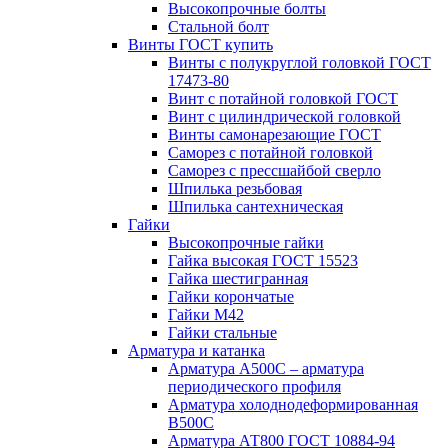
Высокопрочные болты
Стальной болт
Винты ГОСТ купить
Винты с полукруглой головкой ГОСТ
17473-80
Винт с потайной головкой ГОСТ
Винт с цилиндрической головкой
Винты самонарезающие ГОСТ
Саморез с потайной головкой
Саморез с прессшайбой сверло
Шпилька резьбовая
Шпилька сантехническая
Гайки
Высокопрочные гайки
Гайка высокая ГОСТ 15523
Гайка шестигранная
Гайки корончатые
Гайки М42
Гайки стальные
Арматура и катанка
Арматура А500С – арматура
периодического профиля
Арматура холоднодеформированная
В500С
Арматура АТ800 ГОСТ 10884-94