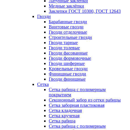
Латунные заклепки
Медные заклёпки
Заклепки ГОСТ 10300, ГОСТ 12643
Гвозди
Барабанные гвозди
Винтовые гвозди
Гвозди отделочные
Строительные гвозди
Гвозди тарные
Гвозди толевые
Гвозди фасованные
Гвозди формовочные
Гвозди шиферные
Кровельные гвозди
Финишные гвозди
Гвозди финишные
Сетка
Сетка рабица с полимерным
покрытием
Секционный забор из сетки рабицы
Сетка заборная пластиковая
Сетка кладочная
Сетка крученая
Сетка рабица
Сетка рабица с полимерным