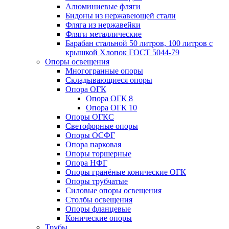
Алюминиевые фляги
Бидоны из нержавеющей стали
Фляга из нержавейки
Фляги металлические
Барабан стальной 50 литров, 100 литров с
крышкой Хлопок ГОСТ 5044-79
Опоры освещения
Многогранные опоры
Складывающиеся опоры
Опора ОГК
Опора ОГК 8
Опора ОГК 10
Опоры ОГКС
Светофорные опоры
Опоры ОСФГ
Опора парковая
Опоры торшерные
Опора НФГ
Опоры гранёные конические ОГК
Опоры трубчатые
Силовые опоры освещения
Столбы освещения
Опоры фланцевые
Конические опоры
Трубы