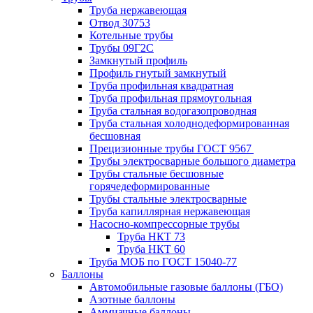
Труба нержавеющая
Отвод 30753
Котельные трубы
Трубы 09Г2С
Замкнутый профиль
Профиль гнутый замкнутый
Труба профильная квадратная
Труба профильная прямоугольная
Труба стальная водогазопроводная
Труба стальная холоднодеформированная
бесшовная
Прецизионные трубы ГОСТ 9567
Трубы электросварные большого диаметра
Трубы стальные бесшовные
горячедеформированные
Трубы стальные электросварные
Труба капиллярная нержавеющая
Насосно-компрессорные трубы
Труба НКТ 73
Труба НКТ 60
Труба МОБ по ГОСТ 15040-77
Баллоны
Автомобильные газовые баллоны (ГБО)
Азотные баллоны
Аммиачные баллоны