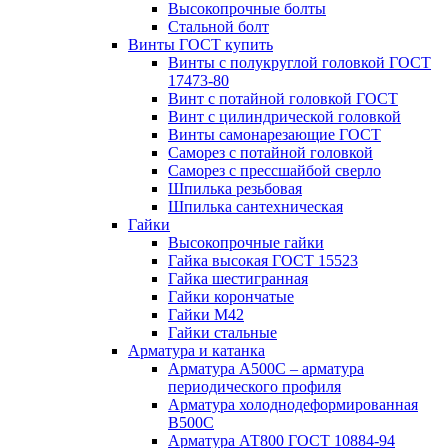
Высокопрочные болты
Стальной болт
Винты ГОСТ купить
Винты с полукруглой головкой ГОСТ
17473-80
Винт с потайной головкой ГОСТ
Винт с цилиндрической головкой
Винты самонарезающие ГОСТ
Саморез с потайной головкой
Саморез с прессшайбой сверло
Шпилька резьбовая
Шпилька сантехническая
Гайки
Высокопрочные гайки
Гайка высокая ГОСТ 15523
Гайка шестигранная
Гайки корончатые
Гайки М42
Гайки стальные
Арматура и катанка
Арматура А500С – арматура
периодического профиля
Арматура холоднодеформированная
В500С
Арматура АТ800 ГОСТ 10884-94