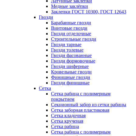
Латунные заклепки
Медные заклёпки
Заклепки ГОСТ 10300, ГОСТ 12643
Гвозди
Барабанные гвозди
Винтовые гвозди
Гвозди отделочные
Строительные гвозди
Гвозди тарные
Гвозди толевые
Гвозди фасованные
Гвозди формовочные
Гвозди шиферные
Кровельные гвозди
Финишные гвозди
Гвозди финишные
Сетка
Сетка рабица с полимерным
покрытием
Секционный забор из сетки рабицы
Сетка заборная пластиковая
Сетка кладочная
Сетка крученая
Сетка рабица
Сетка рабица с полимерным