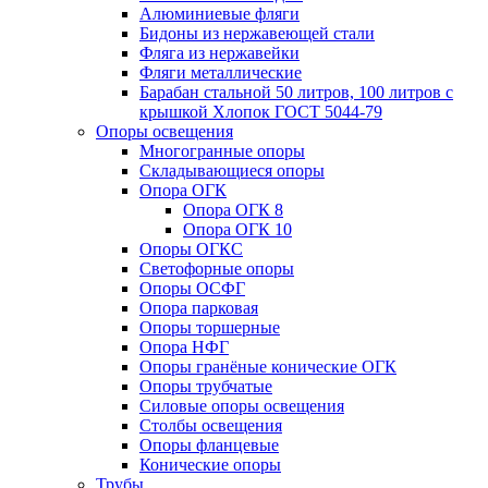
Алюминиевые фляги
Бидоны из нержавеющей стали
Фляга из нержавейки
Фляги металлические
Барабан стальной 50 литров, 100 литров с
крышкой Хлопок ГОСТ 5044-79
Опоры освещения
Многогранные опоры
Складывающиеся опоры
Опора ОГК
Опора ОГК 8
Опора ОГК 10
Опоры ОГКС
Светофорные опоры
Опоры ОСФГ
Опора парковая
Опоры торшерные
Опора НФГ
Опоры гранёные конические ОГК
Опоры трубчатые
Силовые опоры освещения
Столбы освещения
Опоры фланцевые
Конические опоры
Трубы