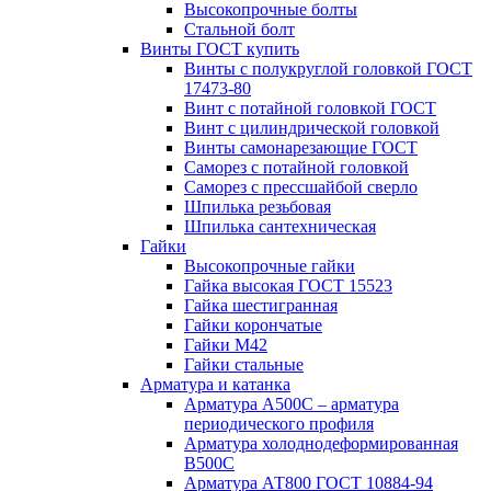
Высокопрочные болты
Стальной болт
Винты ГОСТ купить
Винты с полукруглой головкой ГОСТ
17473-80
Винт с потайной головкой ГОСТ
Винт с цилиндрической головкой
Винты самонарезающие ГОСТ
Саморез с потайной головкой
Саморез с прессшайбой сверло
Шпилька резьбовая
Шпилька сантехническая
Гайки
Высокопрочные гайки
Гайка высокая ГОСТ 15523
Гайка шестигранная
Гайки корончатые
Гайки М42
Гайки стальные
Арматура и катанка
Арматура А500С – арматура
периодического профиля
Арматура холоднодеформированная
В500С
Арматура АТ800 ГОСТ 10884-94