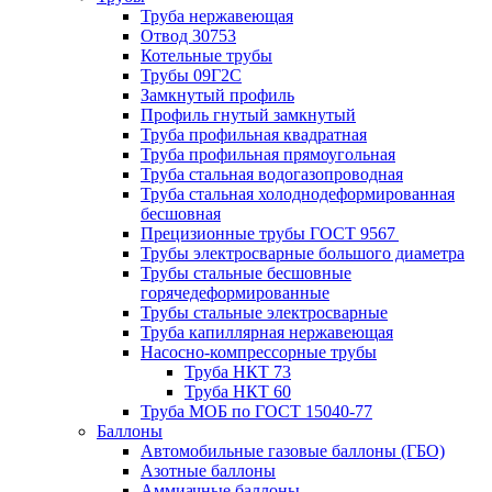
Труба нержавеющая
Отвод 30753
Котельные трубы
Трубы 09Г2С
Замкнутый профиль
Профиль гнутый замкнутый
Труба профильная квадратная
Труба профильная прямоугольная
Труба стальная водогазопроводная
Труба стальная холоднодеформированная
бесшовная
Прецизионные трубы ГОСТ 9567
Трубы электросварные большого диаметра
Трубы стальные бесшовные
горячедеформированные
Трубы стальные электросварные
Труба капиллярная нержавеющая
Насосно-компрессорные трубы
Труба НКТ 73
Труба НКТ 60
Труба МОБ по ГОСТ 15040-77
Баллоны
Автомобильные газовые баллоны (ГБО)
Азотные баллоны
Аммиачные баллоны