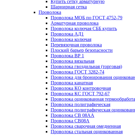
Купить сетку арматурную
Шарнирная сетка
Проволока
Проволока МОБ по ГОСТ 4752-79
Арматурная проволока
Проволока колючая СББ купить
Проволока АД1
Проволока колючая
Перевязочная проволока
Плоский барьер безопасности
Проволока ВР 1
Проволока вязальная
Проволока гвоздильная (торговая)
Проволока ГОСТ 3282-74
Проволока для бронирования оцинкова
Проволока канатная
Проволока КО контровочная
Проволока КС ГОСТ 792-67
Проволока оцинкованная термообработ
Проволока полиграфическая
Проволока полиграфическая оцинкован
Проволока СВ 08АА
Проволока СВ08А
Проволока сварочная омедненная
Проволока стальная оцинкованная