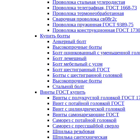
Проволока стальная углеродистая
Проволока телеграфная, ГОСТ 1668-73
Проволока термонеобработанная
Сварочная проволока св08г2с
Проволока пружинная ГОСТ 9389-75
Проволока конструкционная ГОСТ 1730
Купить болты
Анкерный болт
Высокопрочные болты
Болт оцинкованный с уменьшенной гол
Болт лемешный
Болт мебельный с усом
Болт шестигранный ГОСТ
Болты с шестигранной головкой
Высокопрочные болты
Стальной болт
Винты ГОСТ купить
Винты с полукруглой головкой ГОСТ 1
Винт с потайной головкой ГОСТ
Винт с цилиндрической головкой
Винты самонарезающие ГОСТ
Саморез с потайной головкой
Саморез с прессшайбой сверло
Шпилька резьбовая
Шпилька сантехническая