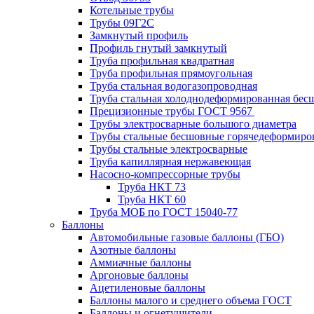
Котельные трубы
Трубы 09Г2С
Замкнутый профиль
Профиль гнутый замкнутый
Труба профильная квадратная
Труба профильная прямоугольная
Труба стальная водогазопроводная
Труба стальная холоднодеформированная бес
Прецизионные трубы ГОСТ 9567
Трубы электросварные большого диаметра
Трубы стальные бесшовные горячедеформиро
Трубы стальные электросварные
Труба капиллярная нержавеющая
Насосно-компрессорные трубы
Труба НКТ 73
Труба НКТ 60
Труба МОБ по ГОСТ 15040-77
Баллоны
Автомобильные газовые баллоны (ГБО)
Азотные баллоны
Аммиачные баллоны
Аргоновые баллоны
Ацетиленовые баллоны
Баллоны малого и среднего объема ГОСТ
Баллоны и огнетушители