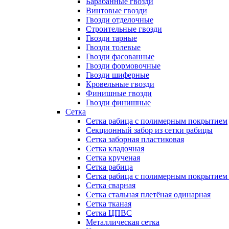
Барабанные гвозди
Винтовые гвозди
Гвозди отделочные
Строительные гвозди
Гвозди тарные
Гвозди толевые
Гвозди фасованные
Гвозди формовочные
Гвозди шиферные
Кровельные гвозди
Финишные гвозди
Гвозди финишные
Сетка
Сетка рабица с полимерным покрытием
Секционный забор из сетки рабицы
Сетка заборная пластиковая
Сетка кладочная
Сетка крученая
Сетка рабица
Сетка рабица с полимерным покрытием
Сетка сварная
Сетка стальная плетёная одинарная
Сетка тканая
Сетка ЦПВС
Металлическая сетка