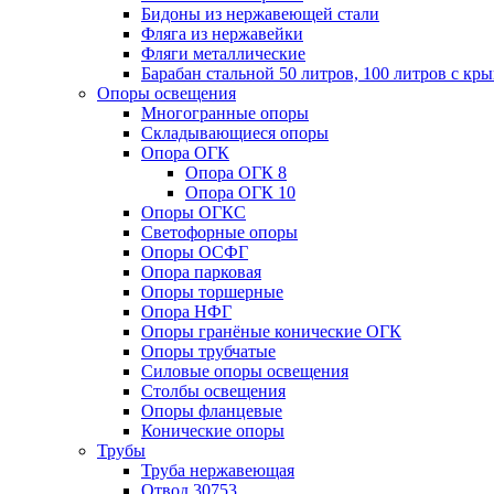
Бидоны из нержавеющей стали
Фляга из нержавейки
Фляги металлические
Барабан стальной 50 литров, 100 литров с к
Опоры освещения
Многогранные опоры
Складывающиеся опоры
Опора ОГК
Опора ОГК 8
Опора ОГК 10
Опоры ОГКС
Светофорные опоры
Опоры ОСФГ
Опора парковая
Опоры торшерные
Опора НФГ
Опоры гранёные конические ОГК
Опоры трубчатые
Силовые опоры освещения
Столбы освещения
Опоры фланцевые
Конические опоры
Трубы
Труба нержавеющая
Отвод 30753