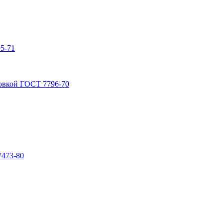
5-71
овкой ГОСТ 7796-70
7473-80